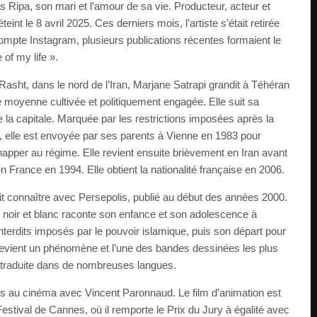
as Ripa, son mari et l’amour de sa vie. Producteur, acteur et
éteint le 8 avril 2025. Ces derniers mois, l’artiste s’était retirée
compte Instagram, plusieurs publications récentes formaient le
 of my life ».
sht, dans le nord de l’Iran, Marjane Satrapi grandit à Téhéran
e moyenne cultivée et politiquement engagée. Elle suit sa
e la capitale. Marquée par les restrictions imposées après la
, elle est envoyée par ses parents à Vienne en 1983 pour
apper au régime. Elle revient ensuite brièvement en Iran avant
en France en 1994. Elle obtient la nationalité française en 2006.
ait connaître avec Persepolis, publié au début des années 2000.
 noir et blanc raconte son enfance et son adolescence à
nterdits imposés par le pouvoir islamique, puis son départ pour
e devient un phénomène et l’une des bandes dessinées les plus
traduite dans de nombreuses langues.
is au cinéma avec Vincent Paronnaud. Le film d’animation est
estival de Cannes, où il remporte le Prix du Jury à égalité avec