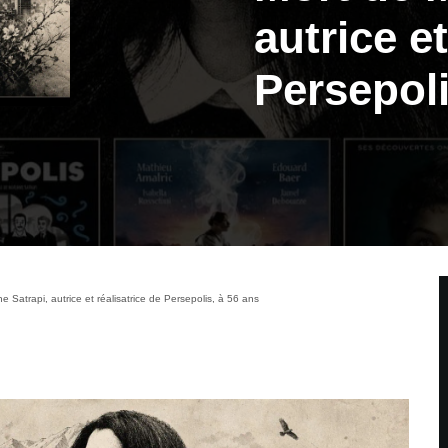
autrice et
Persepoli
e Satrapi, autrice et réalisatrice de Persepolis, à 56 ans