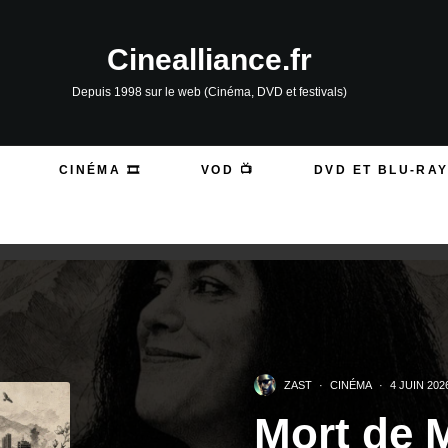
Cinealliance.fr
Depuis 1998 sur le web (Cinéma, DVD et festivals)
CINÉMA 🎞️
VOD 📺
DVD ET BLU-RAY
ZAST
·
CINÉMA
·
4 JUIN 202
Mort de M