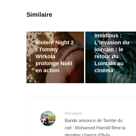
PAR
ZAST
Similaire
Bande
annonce de
PAR
ZAST
Insidious :
Violent Night 2
L’invasion du
: Tommy
lointain : le
Wirkola
retour du
prolonge Noël
Lointain au
en action
cinéma
Précédent
Bande annonce de Tombé du
ciel : Mohamed Hamidi filme la
dernière chance d’Ilyès