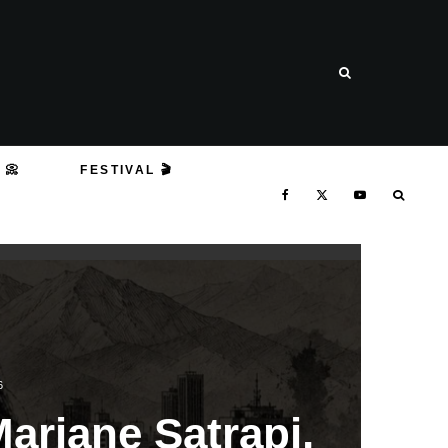
 📀
FESTIVAL 🎬
6
arjane Satrapi,