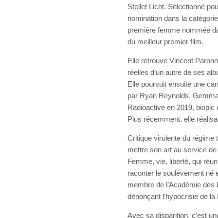
Stellet Licht. Sélectionné p
nomination dans la catégorie 
première femme nommée dans
du meilleur premier film.
Elle retrouve Vincent Paron
réelles d’un autre de ses al
Elle poursuit ensuite une ca
par Ryan Reynolds, Gemma A
Radioactive en 2019, biopic
Plus récemment, elle réalisa
Critique virulente du régime
mettre son art au service de
Femme, vie, liberté, qui réuni
raconter le soulèvement né e
membre de l’Académie des bea
dénonçant l’hypocrisie de la 
Avec sa disparition, c’est u