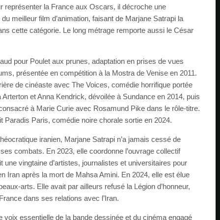
our représenter la France aux Oscars, il décroche une
du meilleur film d’animation, faisant de Marjane Satrapi la
 cette catégorie. Le long métrage remporte aussi le César
naud pour Poulet aux prunes, adaptation en prises de vues
bums, présentée en compétition à la Mostra de Venise en 2011.
rrière de cinéaste avec The Voices, comédie horrifique portée
rterton et Anna Kendrick, dévoilée à Sundance en 2014, puis
 consacré à Marie Curie avec Rosamund Pike dans le rôle-titre.
it Paradis Paris, comédie noire chorale sortie en 2024.
 théocratique iranien, Marjane Satrapi n’a jamais cessé de
 ses combats. En 2023, elle coordonne l’ouvrage collectif
t une vingtaine d’artistes, journalistes et universitaires pour
n Iran après la mort de Mahsa Amini. En 2024, elle est élue
ux-arts. Elle avait par ailleurs refusé la Légion d’honneur,
France dans ses relations avec l’Iran.
ne voix essentielle de la bande dessinée et du cinéma engagé