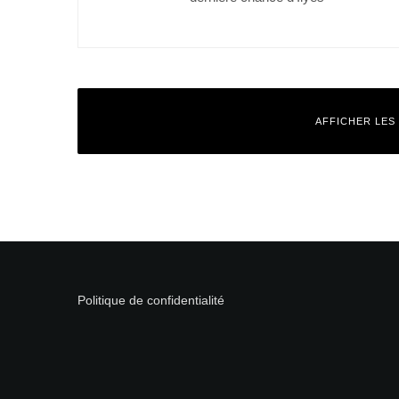
AFFICHER LES
Laisser un commentaire
Votre adresse e-mail ne sera pas publiée.
Les champs obligatoires
Commentaire
*
Politique de confidentialité