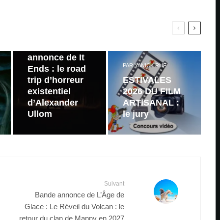
PAR
ZAST
Bande
annonce de It
PAR
YANICK RUF
Ends : le road
trip d’horreur
ESTIVALES
existentiel
2026 DU FILM
d’Alexander
ARTISANAL :
Ullom
le jury
Suivant
Bande annonce de L’Âge de
Glace : Le Réveil du Volcan : le
retour du clan de Manny en 2027