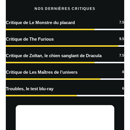
NOS DERNIÈRES CRITIQUES
Critique de Le Monstre du placard
7.5
En savoir
plus sur la façon dont les données de vos commentaires sont
Critique de The Furious
9.5
traitées
Critique de Zoltan, le chien sanglant de Dracula
7.5
Critique de Les Maîtres de l’univers
8
Troubles, le test blu-ray
6