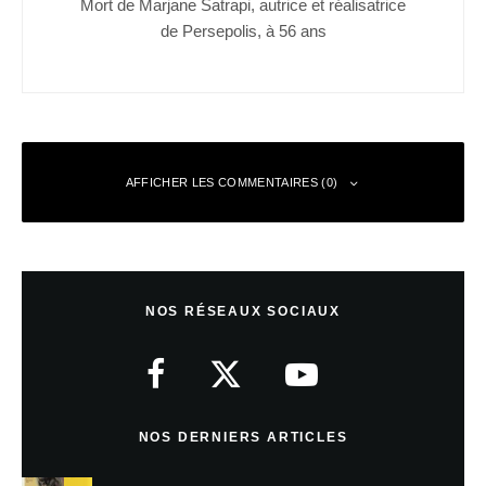
Mort de Marjane Satrapi, autrice et réalisatrice
de Persepolis, à 56 ans
AFFICHER LES COMMENTAIRES (0)
Laisser un commentaire
NOS RÉSEAUX SOCIAUX
Votre adresse e-mail ne sera pas publiée.
Les champs obligatoires sont
indiqués avec
*
Commentaire
*
NOS DERNIERS ARTICLES