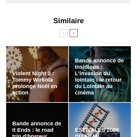
Similaire
Bande annonce de
Insidious :
Violent Night 2 :
L’invasion du
Tommy Wirkola
lointain : le retour
prolonge Noël en
du Lointain au
action
cinéma
Bande annonce de
It Ends : le road
ESTIVALES 2026
trip d’horreur
DU FILM