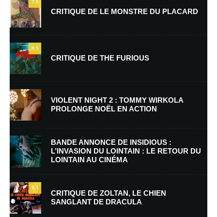
7.5
CRITIQUE DE LE MONSTRE DU PLACARD
9.5
CRITIQUE DE THE FURIOUS
Nom
*
VIOLENT NIGHT 2 : TOMMY WIRKOLA
PROLONGE NOËL EN ACTION
E-mail
*
Site web
BANDE ANNONCE DE INSIDIOUS :
L’INVASION DU LOINTAIN : LE RETOUR DU
LOINTAIN AU CINÉMA
Enregistrer mon nom, mon e-mail et mon site dans le navigateur pour
mon prochain commentaire.
7.5
Prévenez-moi de tous les nouveaux commentaires par e-mail.
CRITIQUE DE ZOLTAN, LE CHIEN
SANGLANT DE DRACULA
Prévenez-moi de tous les nouveaux articles par e-mail.