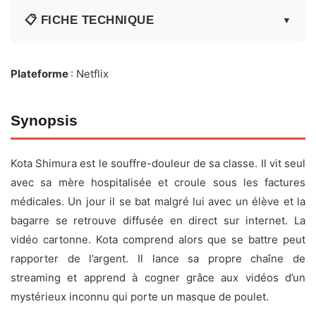
📋 FICHE TECHNIQUE
▼
Fiche technique
Plateforme
: Netflix
Titre original :
Kenka Dokugaku (How to Fight) (喧嘩独
Synopsis
学)
Acteurs :
Oji Suzuka
,
Ai Mikami
,
Araki Sugô
, Araki
Sugô,
Noritaka Hamao
,
Nana Asakawa
Kota Shimura est le souffre-douleur de sa classe. Il vit seul
avec sa mère hospitalisée et croule sous les factures
Date de sortie :
11 juin 2026
médicales. Un jour il se bat malgré lui avec un élève et la
Durée :
6×50 min
bagarre se retrouve diffusée en direct sur internet. La
Genre :
Drame, Action, Arts martiaux
vidéo cartonne. Kota comprend alors que se battre peut
rapporter de l’argent. Il lance sa propre chaîne de
Pays :
Japon
streaming et apprend à cogner grâce aux vidéos d’un
mystérieux inconnu qui porte un masque de poulet.