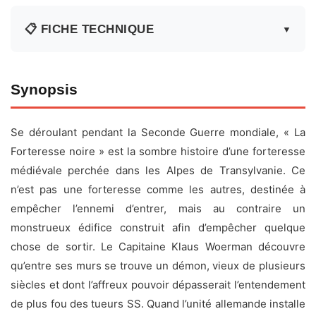
📋 FICHE TECHNIQUE
▼
Fiche technique
Synopsis
Titre original :
The Keep
Se déroulant pendant la Seconde Guerre mondiale, « La
Réalisateur :
Michael Mann
Forteresse noire » est la sombre histoire d’une forteresse
Acteurs :
Scott Glenn
,
Alberta Watson
,
Jürgen
médiévale perchée dans les Alpes de Transylvanie. Ce
Prochnow
,
Robert Prosky
,
Gabriel Byrne
,
Ian McKellen
,
n’est pas une forteresse comme les autres, destinée à
William Morgan Sheppard
,
Royston Tickner
,
Michael
empêcher l’ennemi d’entrer, mais au contraire un
Carter
,
John Vine
monstrueux édifice construit afin d’empêcher quelque
Date de sortie :
16 décembre 1983
chose de sortir. Le Capitaine Klaus Woerman découvre
Durée :
1h36
qu’entre ses murs se trouve un démon, vieux de plusieurs
siècles et dont l’affreux pouvoir dépasserait l’entendement
Genre :
Horreur, Fantastique
de plus fou des tueurs SS. Quand l’unité allemande installe
Pays :
Royaume-Uni, États-Unis