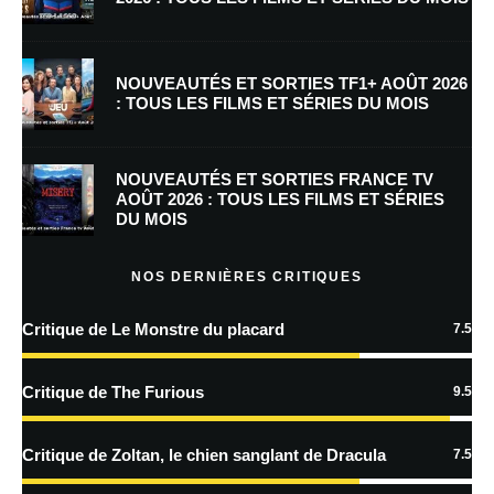
E-mail
*
Site web
NOUVEAUTÉS ET SORTIES TF1+ AOÛT 2026
: TOUS LES FILMS ET SÉRIES DU MOIS
Enregistrer mon nom, mon e-mail et mon site dans le navigateur pour
mon prochain commentaire.
NOUVEAUTÉS ET SORTIES FRANCE TV
Prévenez-moi de tous les nouveaux commentaires par e-mail.
AOÛT 2026 : TOUS LES FILMS ET SÉRIES
DU MOIS
Prévenez-moi de tous les nouveaux articles par e-mail.
NOS DERNIÈRES CRITIQUES
Critique de Le Monstre du placard
7.5
En savoir
plus sur la façon dont les données de vos commentaires sont
Critique de The Furious
9.5
traitées
Critique de Zoltan, le chien sanglant de Dracula
7.5