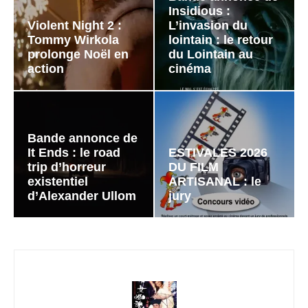
Insidious :
Violent Night 2 :
L’invasion du
Tommy Wirkola
lointain : le retour
prolonge Noël en
du Lointain au
action
cinéma
Bande annonce de
It Ends : le road
ESTIVALES 2026
trip d’horreur
DU FILM
existentiel
ARTISANAL : le
d’Alexander Ullom
jury