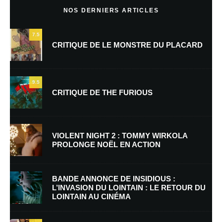
NOS DERNIERS ARTICLES
7.5
CRITIQUE DE LE MONSTRE DU PLACARD
9.5
CRITIQUE DE THE FURIOUS
Nom
*
VIOLENT NIGHT 2 : TOMMY WIRKOLA
PROLONGE NOËL EN ACTION
E-mail
*
Site web
BANDE ANNONCE DE INSIDIOUS :
L’INVASION DU LOINTAIN : LE RETOUR DU
LOINTAIN AU CINÉMA
Enregistrer mon nom, mon e-mail et mon site dans le navigateur pour
mon prochain commentaire.