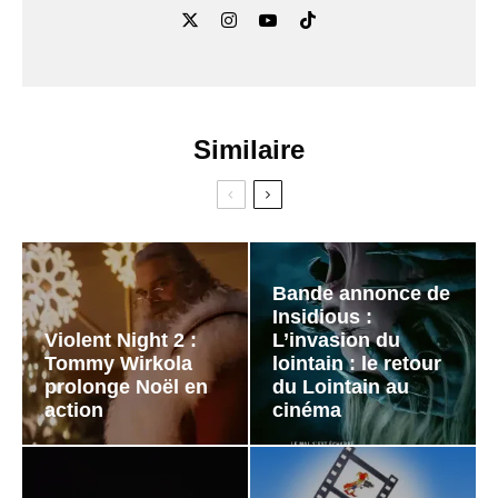
Similaire
Bande annonce de
Insidious :
Violent Night 2 :
L’invasion du
Tommy Wirkola
lointain : le retour
prolonge Noël en
du Lointain au
action
cinéma