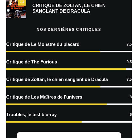
7.5
Prévenez-moi de tous les nouveaux commentaires par e-mail.
CRITIQUE DE ZOLTAN, LE CHIEN
SANGLANT DE DRACULA
Prévenez-moi de tous les nouveaux articles par e-mail.
NOS DERNIÈRES CRITIQUES
Critique de Le Monstre du placard
7.5
En savoir
plus sur la façon dont les données de vos commentaires sont
Critique de The Furious
9.5
traitées
Critique de Zoltan, le chien sanglant de Dracula
7.5
Critique de Les Maîtres de l’univers
8
Troubles, le test blu-ray
6