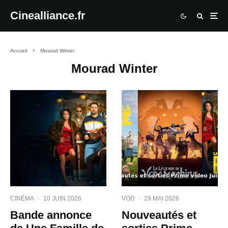
Cinealliance.fr
Accueil
Mourad Winter
Mourad Winter
CINÉMA
·
10 JUIN 2026
VOD
·
29 MAI 2026
Bande annonce
Nouveautés et