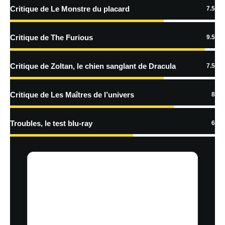
Critique de Le Monstre du placard
7.5
En savoir
plus sur la façon dont les données de vos commentaires sont
Critique de The Furious
9.5
traitées
Critique de Zoltan, le chien sanglant de Dracula
7.5
Critique de Les Maîtres de l’univers
8
Troubles, le test blu-ray
6