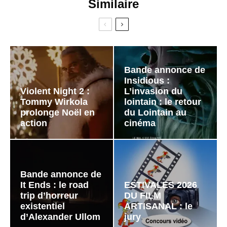
Similaire
Bande annonce de
Insidious :
Violent Night 2 :
L’invasion du
Tommy Wirkola
lointain : le retour
prolonge Noël en
du Lointain au
action
cinéma
Bande annonce de
It Ends : le road
ESTIVALES 2026
trip d’horreur
DU FILM
existentiel
ARTISANAL : le
d’Alexander Ullom
jury