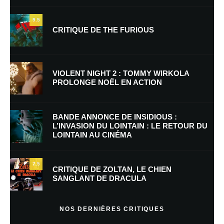
9.5
CRITIQUE DE THE FURIOUS
Nom
*
VIOLENT NIGHT 2 : TOMMY WIRKOLA
PROLONGE NOËL EN ACTION
E-mail
*
Site web
BANDE ANNONCE DE INSIDIOUS :
L’INVASION DU LOINTAIN : LE RETOUR DU
LOINTAIN AU CINÉMA
Enregistrer mon nom, mon e-mail et mon site dans le navigateur pour
mon prochain commentaire.
7.5
Prévenez-moi de tous les nouveaux commentaires par e-mail.
CRITIQUE DE ZOLTAN, LE CHIEN
SANGLANT DE DRACULA
Prévenez-moi de tous les nouveaux articles par e-mail.
NOS DERNIÈRES CRITIQUES