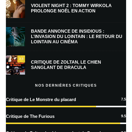
VIOLENT NIGHT 2 : TOMMY WIRKOLA
PROLONGE NOËL EN ACTION
E-mail
*
Site web
BANDE ANNONCE DE INSIDIOUS :
L’INVASION DU LOINTAIN : LE RETOUR DU
LOINTAIN AU CINÉMA
Enregistrer mon nom, mon e-mail et mon site dans le navigateur pour
mon prochain commentaire.
7.5
Prévenez-moi de tous les nouveaux commentaires par e-mail.
CRITIQUE DE ZOLTAN, LE CHIEN
SANGLANT DE DRACULA
Prévenez-moi de tous les nouveaux articles par e-mail.
NOS DERNIÈRES CRITIQUES
Critique de Le Monstre du placard
7.5
En savoir
plus sur la façon dont les données de vos commentaires sont
Critique de The Furious
9.5
traitées