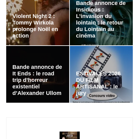
Bande annonce de
Insidious :
Violent Night 2 :
L’invasion du
Tommy Wirkola
lointain : le retour
prolonge Noël en
du Lointain au
action
cinéma
Bande annonce de
It Ends : le road
ESTIVALES 2026
trip d’horreur
DU FILM
existentiel
ARTISANAL : le
d’Alexander Ullom
jury