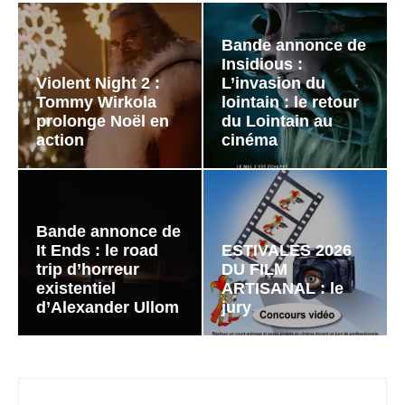
Bande annonce de
Insidious :
Violent Night 2 :
L’invasion du
Tommy Wirkola
lointain : le retour
prolonge Noël en
du Lointain au
action
cinéma
Bande annonce de
It Ends : le road
ESTIVALES 2026
trip d’horreur
DU FILM
existentiel
ARTISANAL : le
d’Alexander Ullom
jury