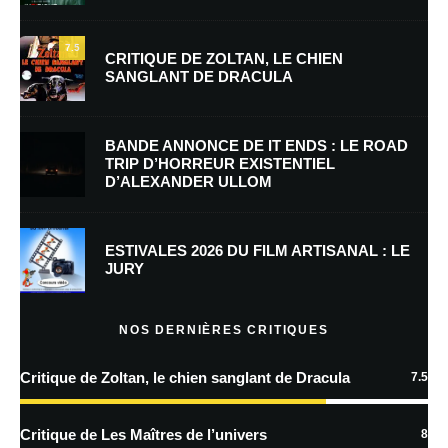
Nom
*
7.5
CRITIQUE DE ZOLTAN, LE CHIEN
SANGLANT DE DRACULA
E-mail
*
Site web
BANDE ANNONCE DE IT ENDS : LE ROAD
TRIP D’HORREUR EXISTENTIEL
D’ALEXANDER ULLOM
Enregistrer mon nom, mon e-mail et mon site dans le navigateur pour
mon prochain commentaire.
Prévenez-moi de tous les nouveaux commentaires par e-mail.
ESTIVALES 2026 DU FILM ARTISANAL : LE
JURY
Prévenez-moi de tous les nouveaux articles par e-mail.
NOS DERNIÈRES CRITIQUES
Critique de Zoltan, le chien sanglant de Dracula
7.5
En savoir
plus sur la façon dont les données de vos commentaires sont
Critique de Les Maîtres de l’univers
8
traitées