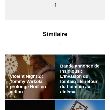
Similaire
Bande annonce de
Insidious :
Violent Night 2 :
L’invasion du
Tommy Wirkola
lointain : le retour
prolonge Noël en
du Lointain au
action
cinéma