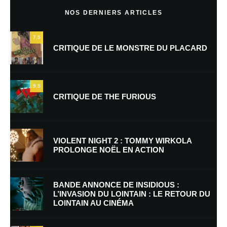
NOS DERNIERS ARTICLES
7.5
CRITIQUE DE LE MONSTRE DU PLACARD
9.5
CRITIQUE DE THE FURIOUS
Nom
*
VIOLENT NIGHT 2 : TOMMY WIRKOLA
PROLONGE NOËL EN ACTION
E-mail
*
Site web
BANDE ANNONCE DE INSIDIOUS :
L’INVASION DU LOINTAIN : LE RETOUR DU
LOINTAIN AU CINÉMA
Enregistrer mon nom, mon e-mail et mon site dans le navigateur pour
mon prochain commentaire.