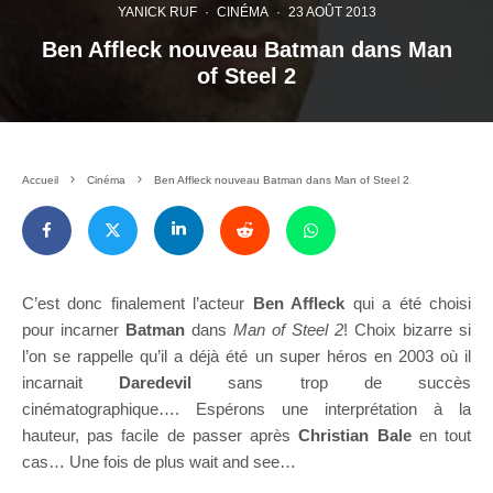
YANICK RUF
·
CINÉMA
·
23 AOÛT 2013
Ben Affleck nouveau Batman dans Man
of Steel 2
Accueil
Cinéma
Ben Affleck nouveau Batman dans Man of Steel 2
C’est donc finalement l’acteur
Ben Affleck
qui a été choisi
pour incarner
Batman
dans
Man of Steel 2
! Choix bizarre si
l’on se rappelle qu’il a déjà été un super héros en 2003 où il
incarnait
Daredevil
sans trop de succès
cinématographique…. Espérons une interprétation à la
hauteur, pas facile de passer après
Christian Bale
en tout
cas… Une fois de plus wait and see…