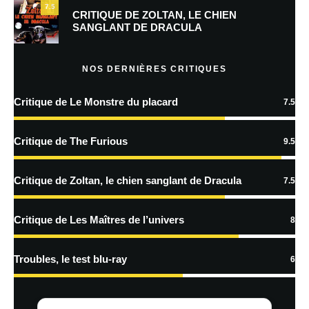
7.5
Prévenez-moi de tous les nouveaux commentaires par e-mail.
CRITIQUE DE ZOLTAN, LE CHIEN
SANGLANT DE DRACULA
Prévenez-moi de tous les nouveaux articles par e-mail.
NOS DERNIÈRES CRITIQUES
Critique de Le Monstre du placard
7.5
En savoir
plus sur la façon dont les données de vos commentaires sont
Critique de The Furious
9.5
traitées
Critique de Zoltan, le chien sanglant de Dracula
7.5
Critique de Les Maîtres de l’univers
8
Troubles, le test blu-ray
6