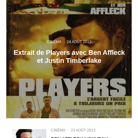
CINÉMA
·
24 AOÛT 2013
Extrait de Players avec Ben Affleck
et Justin Timberlake
CINÉMA
·
23 AOÛT 2013