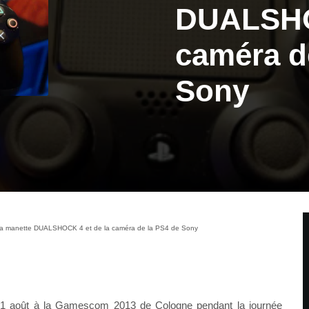
DUALSHOC
caméra d
Sony
 la manette DUALSHOCK 4 et de la caméra de la PS4 de Sony
1 août à la Gamescom 2013 de Cologne pendant la journée