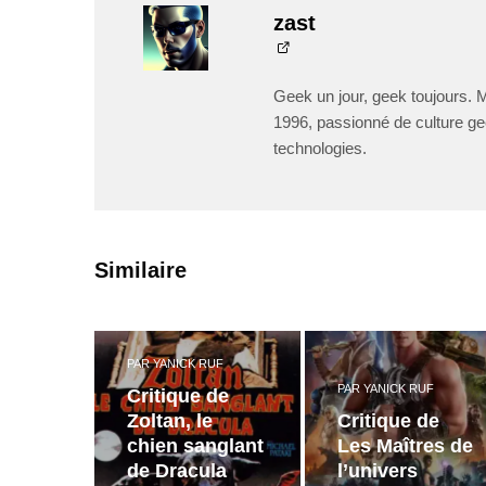
zast
Geek un jour, geek toujours. 
1996, passionné de culture ge
technologies.
Similaire
PAR
YANICK RUF
PAR
YANICK RUF
Critique de
Zoltan, le
Critique de
chien sanglant
Les Maîtres de
de Dracula
l’univers