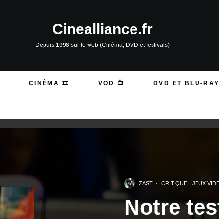
Cinealliance.fr
Depuis 1998 sur le web (Cinéma, DVD et festivals)
CINÉMA 🎞️
VOD 📺
DVD ET BLU-RAY
ZAST
·
CRITIQUE
JEUX VID
Notre tes