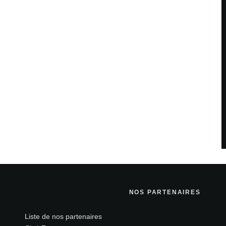
Site web
teur pour mon prochain commentaire.
NOS PARTENAIRES
Liste de nos partenaires