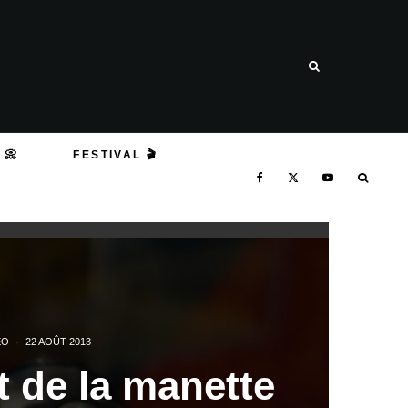
 📀
FESTIVAL 🎬
ÉO
·
22 AOÛT 2013
t de la manette