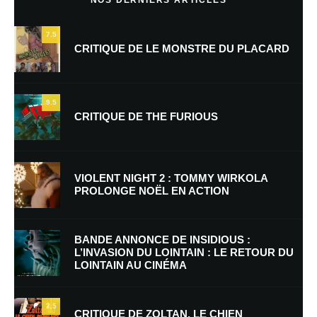
7.5
CRITIQUE DE LE MONSTRE DU PLACARD
9.5
CRITIQUE DE THE FURIOUS
Nom
*
VIOLENT NIGHT 2 : TOMMY WIRKOLA
PROLONGE NOËL EN ACTION
E-mail
*
Site web
BANDE ANNONCE DE INSIDIOUS :
L’INVASION DU LOINTAIN : LE RETOUR DU
LOINTAIN AU CINÉMA
Enregistrer mon nom, mon e-mail et mon site dans le navigateur pour
mon prochain commentaire.
7.5
Prévenez-moi de tous les nouveaux commentaires par e-mail.
CRITIQUE DE ZOLTAN, LE CHIEN