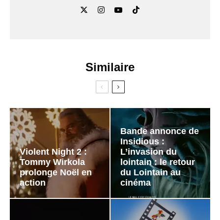
Similaire
Bande annonce de
Insidious :
Violent Night 2 :
L’invasion du
Tommy Wirkola
lointain : le retour
prolonge Noël en
du Lointain au
action
cinéma