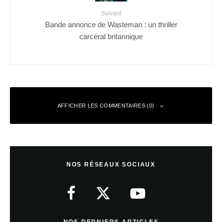
Suivant
Bande annonce de Wasteman : un thriller
carcéral britannique
AFFICHER LES COMMENTAIRES (0)
Laisser un commentaire
NOS RÉSEAUX SOCIAUX
Votre adresse e-mail ne sera pas publiée.
Les champs obligatoires sont
indiqués avec
*
Commentaire
*
NOS DERNIERS ARTICLES