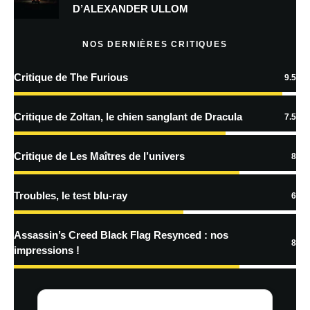
D’ALEXANDER ULLOM
Prévenez-moi de tous les nouveaux articles par e-mail.
NOS DERNIÈRES CRITIQUES
Critique de The Furious
9.5
En savoir
plus sur la façon dont les données de vos commentaires sont
Critique de Zoltan, le chien sanglant de Dracula
7.5
traitées
Critique de Les Maîtres de l’univers
8
Troubles, le test blu-ray
6
Assassin’s Creed Black Flag Resynced : nos
8
impressions !