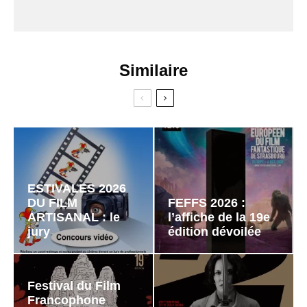
Similaire
ESTIVALES 2026
DU FILM
FEFFS 2026 :
ARTISANAL : le
l’affiche de la 19e
jury
édition dévoilée
Festival du Film
Francophone