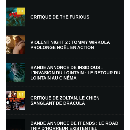
9.5
CRITIQUE DE THE FURIOUS
VIOLENT NIGHT 2 : TOMMY WIRKOLA
PROLONGE NOËL EN ACTION
Nom
*
BANDE ANNONCE DE INSIDIOUS :
L’INVASION DU LOINTAIN : LE RETOUR DU
LOINTAIN AU CINÉMA
E-mail
*
Site web
7.5
CRITIQUE DE ZOLTAN, LE CHIEN
SANGLANT DE DRACULA
Enregistrer mon nom, mon e-mail et mon site dans le navigateur pour
mon prochain commentaire.
BANDE ANNONCE DE IT ENDS : LE ROAD
Prévenez-moi de tous les nouveaux commentaires par e-mail.
TRIP D’HORREUR EXISTENTIEL