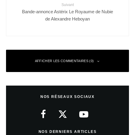
Suivant
Bande-annonce Astérix Le Royaume de Nubie
de Alexandre Heboyan
AFFICHER LES COMMENTAIRES (0)
Laisser un commentaire
NOS RÉSEAUX SOCIAUX
Votre adresse e-mail ne sera pas publiée.
Les champs obligatoires sont
indiqués avec
*
Commentaire
*
NOS DERNIERS ARTICLES