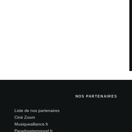
 sont indiqués avec
*
NOS PARTENAIRES
Liste de nos partenaires
Ciné Zoom
Site web
Musiquealliance.fr
Paradoxetemporel.fr