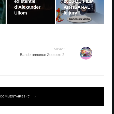
existentiel
2026 DU FILM
d’Alexander
ARTISANAL :
Ullom
le jury
Suivant
Bande-annonce Zootopie 2
 COMMENTAIRES (0)