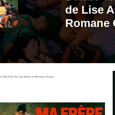
de Lise A
Romane 
e Ma Frère de Lise Akoka et Romane Gueret