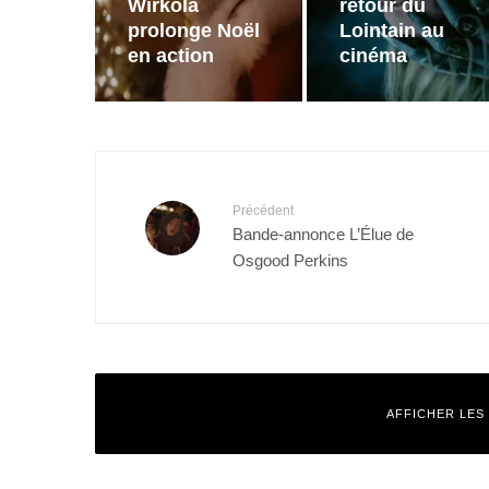
Wirkola
retour du
prolonge Noël
Lointain au
en action
cinéma
Précédent
Bande-annonce L’Élue de
Osgood Perkins
AFFICHER LES