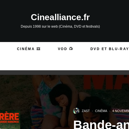
Cinealliance.fr
Depuis 1998 sur le web (Cinéma, DVD et festivals)
CINÉMA 🎞️
VOD 📺
DVD ET BLU-RAY
ZAST
·
CINÉMA
·
4 NOVEMB
Bande-an