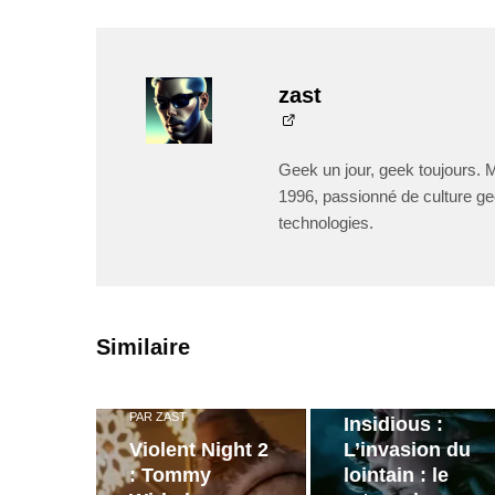
zast
Geek un jour, geek toujours. 
1996, passionné de culture ge
technologies.
PAR
ZAST
Similaire
Bande
annonce de
PAR
ZAST
Insidious :
Violent Night 2
L’invasion du
: Tommy
lointain : le