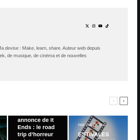
Ma devise : Make, learn, share. Auteur web depuis
ek, de musique, de cinéma et de nouvelles
PAR
ZAST
Bande
annonce de It
PAR
YANICK RUF
Ends : le road
trip d’horreur
ESTIVALES