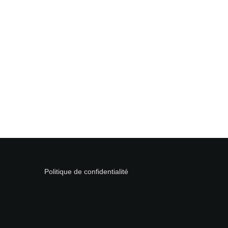
Laisser un commentaire
Votre adresse e-mail ne sera pas publiée.
Les champs obligatoires
Commentaire
*
Nom
*
Politique de confidentialité
E-mail
*