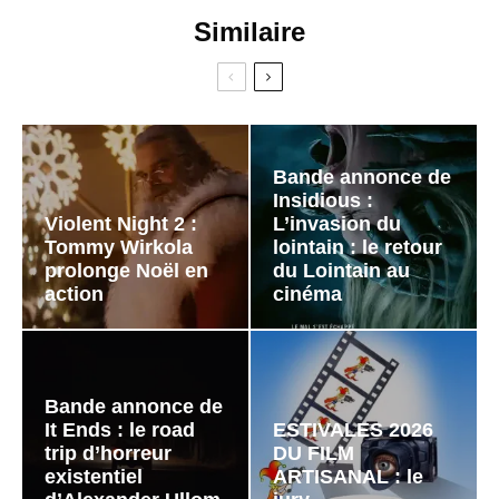
Similaire
Bande annonce de
Insidious :
Violent Night 2 :
L’invasion du
Tommy Wirkola
lointain : le retour
prolonge Noël en
du Lointain au
action
cinéma
Bande annonce de
It Ends : le road
ESTIVALES 2026
trip d’horreur
DU FILM
existentiel
ARTISANAL : le