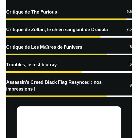
Critique de The Furious
9.5
En savoir
plus sur la façon dont les données de vos commentaires sont
Critique de Zoltan, le chien sanglant de Dracula
7.5
traitées
Critique de Les Maîtres de l’univers
8
Troubles, le test blu-ray
6
Assassin’s Creed Black Flag Resynced : nos
8
impressions !