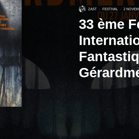
ZAST
·
FESTIVAL
·
2 NOVEM
33 ème Fe
Internati
Fantasti
Gérardme