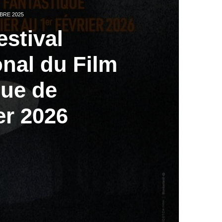
BRE 2025
stival
onal du Film
que de
r 2026