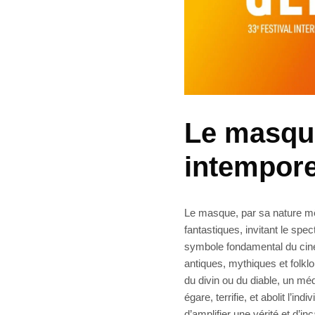
Le masqu
intempore
Le masque, par sa nature mêm
fantastiques, invitant le spe
symbole fondamental du cin
antiques, mythiques et folklo
du divin ou du diable, un médi
égare, terrifie, et abolit l’i
d’amplifier une vérité et d’i