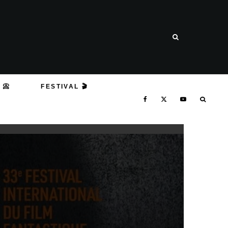
 📀
FESTIVAL 🎬