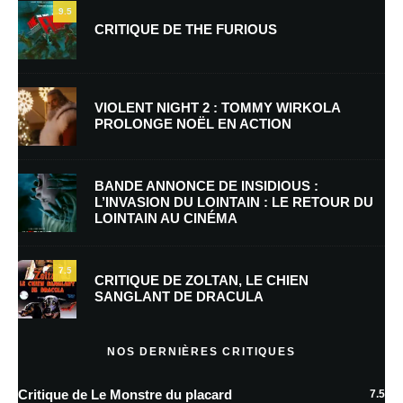
9.5
CRITIQUE DE THE FURIOUS
Nom
*
VIOLENT NIGHT 2 : TOMMY WIRKOLA
PROLONGE NOËL EN ACTION
E-mail
*
Site web
BANDE ANNONCE DE INSIDIOUS :
L’INVASION DU LOINTAIN : LE RETOUR DU
LOINTAIN AU CINÉMA
Enregistrer mon nom, mon e-mail et mon site dans le navigateur pour
mon prochain commentaire.
7.5
Prévenez-moi de tous les nouveaux commentaires par e-mail.
CRITIQUE DE ZOLTAN, LE CHIEN
SANGLANT DE DRACULA
Prévenez-moi de tous les nouveaux articles par e-mail.
NOS DERNIÈRES CRITIQUES
Critique de Le Monstre du placard
7.5