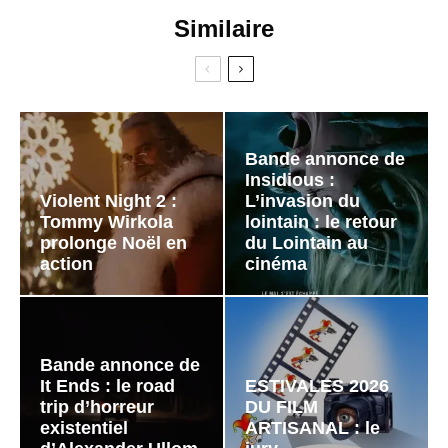
Similaire
Bande annonce de
Insidious :
Violent Night 2 :
L’invasion du
Tommy Wirkola
lointain : le retour
prolonge Noël en
du Lointain au
action
cinéma
Bande annonce de
It Ends : le road
ESTIVALES 2026
trip d’horreur
DU FILM
existentiel
ARTISANAL : le