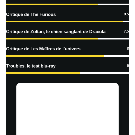
En savoir
plus sur la façon dont les données de vos commentaires sont
Critique de The Furious
9.5
traitées
Critique de Zoltan, le chien sanglant de Dracula
7.5
Critique de Les Maîtres de l’univers
8
Troubles, le test blu-ray
6