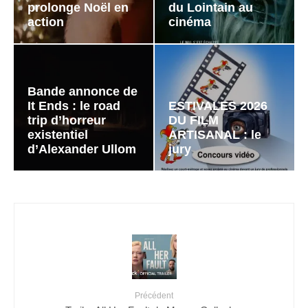
prolonge Noël en
du Lointain au
action
cinéma
Bande annonce de
It Ends : le road
ESTIVALES 2026
trip d’horreur
DU FILM
existentiel
ARTISANAL : le
d’Alexander Ullom
jury
Précédent