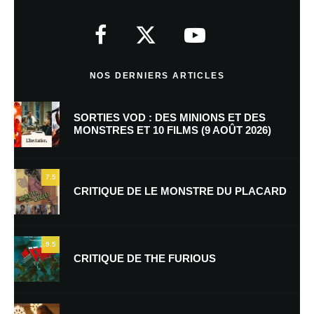
Votre adresse e-mail ne sera pas publiée.
Les champs obligatoires sont
indiqués avec
*
Commentaire
*
NOS DERNIERS ARTICLES
SORTIES VOD : DES MINIONS ET DES
MONSTRES ET 10 FILMS (9 AOÛT 2026)
7.5
CRITIQUE DE LE MONSTRE DU PLACARD
Nom
*
9.5
CRITIQUE DE THE FURIOUS
E-mail
*
Site web