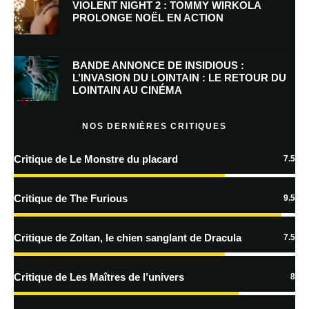
VIOLENT NIGHT 2 : TOMMY WIRKOLA
PROLONGE NOËL EN ACTION
Enregistrer mon nom, mon e-mail et mon site dans le navigateur pour
mon prochain commentaire.
BANDE ANNONCE DE INSIDIOUS :
Prévenez-moi de tous les nouveaux commentaires par e-mail.
L’INVASION DU LOINTAIN : LE RETOUR DU
LOINTAIN AU CINÉMA
Prévenez-moi de tous les nouveaux articles par e-mail.
NOS DERNIÈRES CRITIQUES
Critique de Le Monstre du placard
7.5
En savoir
plus sur la façon dont les données de vos commentaires sont
Critique de The Furious
9.5
traitées
Critique de Zoltan, le chien sanglant de Dracula
7.5
Critique de Les Maîtres de l’univers
8