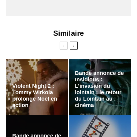
Similaire
Bande annonce de
Insidious :
Violent Night 2 :
L’invasion du
Tommy Wirkola
lointain : le retour
prolonge Noël en
du Lointain au
action
cinéma
Bande annonce de