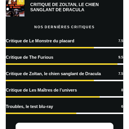
7.5
Prévenez-moi de tous les nouveaux commentaires par e-mail.
CRITIQUE DE ZOLTAN, LE CHIEN
SANGLANT DE DRACULA
Prévenez-moi de tous les nouveaux articles par e-mail.
NOS DERNIÈRES CRITIQUES
Critique de Le Monstre du placard
7.5
En savoir
plus sur la façon dont les données de vos commentaires sont
Critique de The Furious
9.5
traitées
Critique de Zoltan, le chien sanglant de Dracula
7.5
Critique de Les Maîtres de l’univers
8
Troubles, le test blu-ray
6