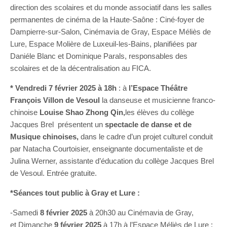
direction des scolaires et du monde associatif dans les salles
permanentes de cinéma de la Haute-Saône : Ciné-foyer de
Dampierre-sur-Salon, Cinémavia de Gray, Espace Méliès de
Lure, Espace Molière de Luxeuil-les-Bains, planifiées par
Daniéle Blanc et Dominique Parals, responsables des
scolaires et de la décentralisation au FICA.
* Vendredi 7 février 2025
à 18h
: à
l’Espace Théâtre
François Villon de Vesoul
la danseuse et musicienne franco-
chinoise
Louise Shao Zhong Qin,
les élèves du collège
Jacques Brel présentent un
spectacle de danse et de
Musique chinoises,
dans le cadre d’un projet culturel conduit
par Natacha Courtoisier, enseignante documentaliste et de
Julina Werner, assistante d’éducation du collège Jacques Brel
de Vesoul. Entrée gratuite.
*Séances tout public à Gray et Lure :
-Samedi
8 février 2025
à 20h30 au Cinémavia de Gray,
et Dimanche
9 février 2025
à 17h à l’Espace Méliès de Lure :