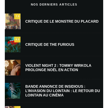
NOS DERNIERS ARTICLES
7.5
CRITIQUE DE LE MONSTRE DU PLACARD
9.5
CRITIQUE DE THE FURIOUS
Nom
*
VIOLENT NIGHT 2 : TOMMY WIRKOLA
PROLONGE NOËL EN ACTION
E-mail
*
Site web
BANDE ANNONCE DE INSIDIOUS :
L’INVASION DU LOINTAIN : LE RETOUR DU
LOINTAIN AU CINÉMA
Enregistrer mon nom, mon e-mail et mon site dans le navigateur pour
mon prochain commentaire.