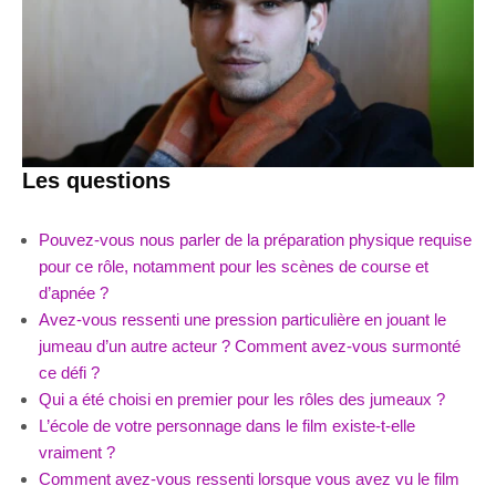
Les questions
Pouvez-vous nous parler de la préparation physique requise
pour ce rôle, notamment pour les scènes de course et
d’apnée ?
Avez-vous ressenti une pression particulière en jouant le
jumeau d’un autre acteur ? Comment avez-vous surmonté
ce défi ?
Qui a été choisi en premier pour les rôles des jumeaux ?
L’école de votre personnage dans le film existe-t-elle
vraiment ?
Comment avez-vous ressenti lorsque vous avez vu le film