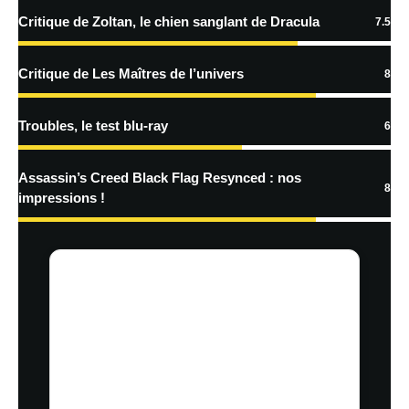
plus sur la façon dont les données de vos commentaires sont
Critique de Zoltan, le chien sanglant de Dracula
7.5
traitées
Critique de Les Maîtres de l’univers
8
Troubles, le test blu-ray
6
Assassin’s Creed Black Flag Resynced : nos
8
impressions !