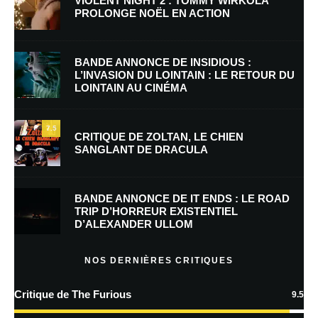
VIOLENT NIGHT 2 : TOMMY WIRKOLA
PROLONGE NOËL EN ACTION
Nom
*
BANDE ANNONCE DE INSIDIOUS :
L’INVASION DU LOINTAIN : LE RETOUR DU
LOINTAIN AU CINÉMA
E-mail
*
Site web
7.5
CRITIQUE DE ZOLTAN, LE CHIEN
SANGLANT DE DRACULA
Enregistrer mon nom, mon e-mail et mon site dans le navigateur pour
mon prochain commentaire.
BANDE ANNONCE DE IT ENDS : LE ROAD
Prévenez-moi de tous les nouveaux commentaires par e-mail.
TRIP D’HORREUR EXISTENTIEL
D’ALEXANDER ULLOM
Prévenez-moi de tous les nouveaux articles par e-mail.
NOS DERNIÈRES CRITIQUES
Critique de The Furious
9.5
En savoir