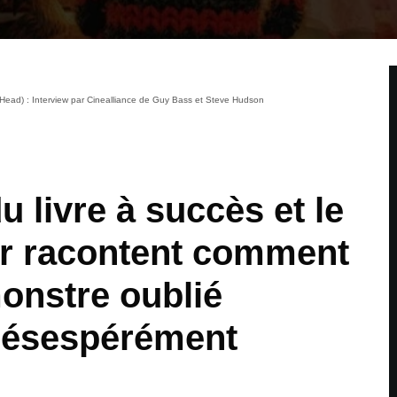
d) : Interview par Cinealliance de Guy Bass et Steve Hudson
u livre à succès et le
ur racontent comment
monstre oublié
désespérément