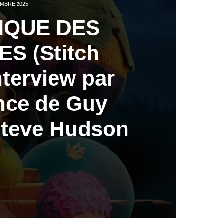
MBRE 2025
IQUE DES
S (Stitch
nterview par
ance de Guy
Steve Hudson