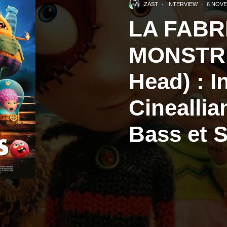
ZAST
·
INTERVIEW
·
6 NOVE
LA FABR
MONSTRE
Head) : I
Cinealli
Bass et 