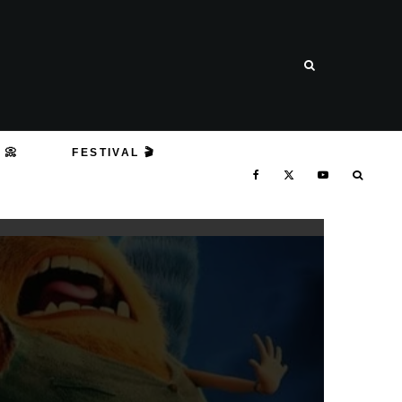
 📀
FESTIVAL 🎬