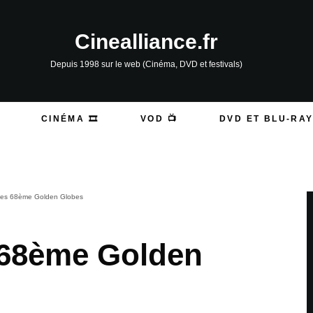
Cinealliance.fr
Depuis 1998 sur le web (Cinéma, DVD et festivals)
CINÉMA 🎞️
VOD 📺
DVD ET BLU-RAY
des 68ème Golden Globes
 68ème Golden