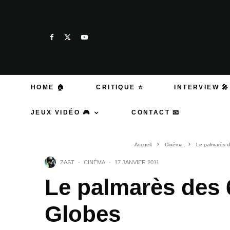
HOME 🏠
CRITIQUE ⭐
INTERVIEW 🎤
JEUX VIDÉO 🎮
CONTACT 📧
Accueil
Cinéma
Le palmarès 
ZAST
·
CINÉMA
·
17 JANVIER 2011
Le palmarès des
Globes