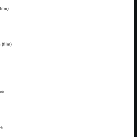
film)
 (film)
ork
rk