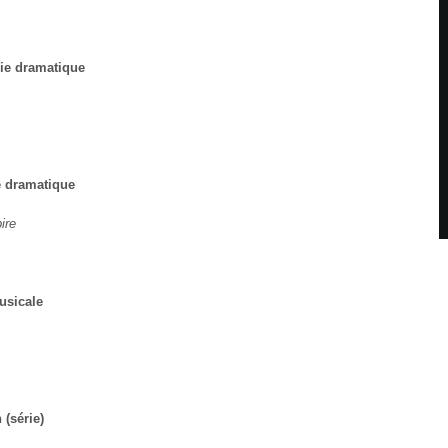
rie dramatique
e dramatique
ire
usicale
 (série)