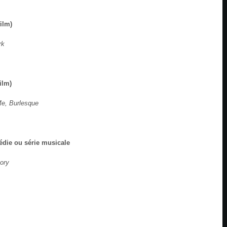
ilm)
rk
ilm)
Me, Burlesque
édie ou série musicale
ory