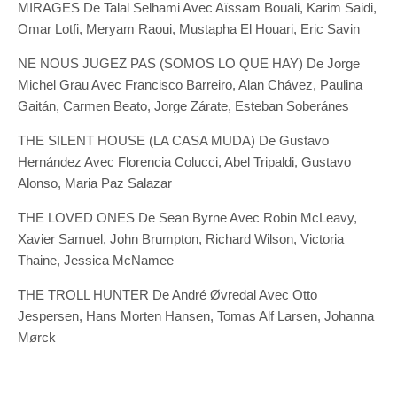
MIRAGES De Talal Selhami Avec Aïssam Bouali, Karim Saidi,
Omar Lotfi, Meryam Raoui, Mustapha El Houari, Eric Savin
NE NOUS JUGEZ PAS (SOMOS LO QUE HAY) De Jorge
Michel Grau Avec Francisco Barreiro, Alan Chávez, Paulina
Gaitán, Carmen Beato, Jorge Zárate, Esteban Soberánes
THE SILENT HOUSE (LA CASA MUDA) De Gustavo
Hernández Avec Florencia Colucci, Abel Tripaldi, Gustavo
Alonso, Maria Paz Salazar
THE LOVED ONES De Sean Byrne Avec Robin McLeavy,
Xavier Samuel, John Brumpton, Richard Wilson, Victoria
Thaine, Jessica McNamee
THE TROLL HUNTER De André Øvredal Avec Otto
Jespersen, Hans Morten Hansen, Tomas Alf Larsen, Johanna
Mørck