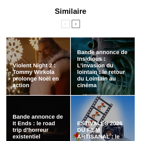
Similaire
Bande annonce de
Insidious :
Violent Night 2 :
L’invasion du
Tommy Wirkola
lointain : le retour
prolonge Noël en
du Lointain au
action
cinéma
Bande annonce de
It Ends : le road
ESTIVALES 2026
trip d’horreur
DU FILM
existentiel
ARTISANAL : le