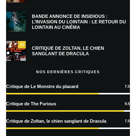
E-mail
*
Site web
BANDE ANNONCE DE INSIDIOUS :
L’INVASION DU LOINTAIN : LE RETOUR DU
LOINTAIN AU CINÉMA
Enregistrer mon nom, mon e-mail et mon site dans le navigateur pour
mon prochain commentaire.
7.5
Prévenez-moi de tous les nouveaux commentaires par e-mail.
CRITIQUE DE ZOLTAN, LE CHIEN
SANGLANT DE DRACULA
Prévenez-moi de tous les nouveaux articles par e-mail.
NOS DERNIÈRES CRITIQUES
Critique de Le Monstre du placard
7.5
En savoir
plus sur la façon dont les données de vos commentaires sont
Critique de The Furious
9.5
traitées
Critique de Zoltan, le chien sanglant de Dracula
7.5