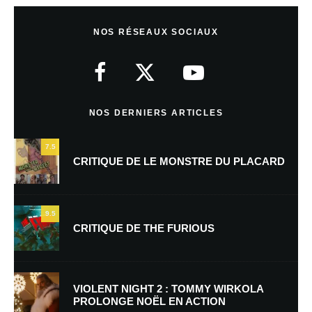
Laisser un commentaire
NOS RÉSEAUX SOCIAUX
Votre adresse e-mail ne sera pas publiée.
Les champs obligatoires sont
indiqués avec
*
Commentaire
*
NOS DERNIERS ARTICLES
7.5
CRITIQUE DE LE MONSTRE DU PLACARD
9.5
CRITIQUE DE THE FURIOUS
Nom
*
VIOLENT NIGHT 2 : TOMMY WIRKOLA
PROLONGE NOËL EN ACTION