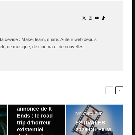
Ma devise : Make, learn, share. Auteur web depuis
ek, de musique, de cinéma et de nouvelles
PAR
ZAST
Bande
annonce de It
PAR
YANICK RUF
Ends : le road
trip d’horreur
ESTIVALES
existentiel
2026 DU FILM