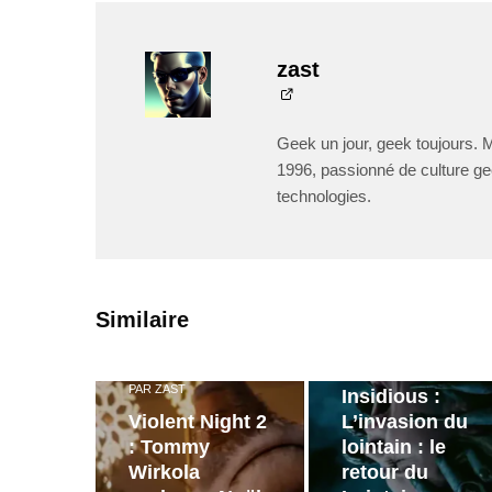
zast
Geek un jour, geek toujours. 
1996, passionné de culture ge
technologies.
PAR
ZAST
Similaire
Bande
annonce de
PAR
ZAST
Insidious :
Violent Night 2
L’invasion du
: Tommy
lointain : le
Wirkola
retour du