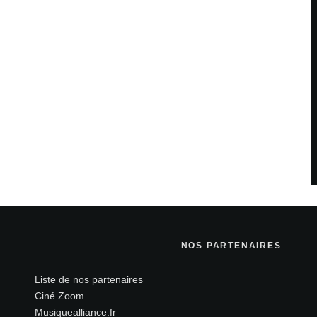
teur pour mon prochain commentaire.
savoir plus sur la façon dont les données de vos
NOS PARTENAIRES
Liste de nos partenaires
Ciné Zoom
Musiquealliance.fr