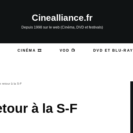
Cinealliance.fr
Depuis 1998 sur le web (Cinéma, DVD et festivals)
CINÉMA 🎞️
VOD 📺
DVD ET BLU-RAY
e retour à la S-F
etour à la S-F