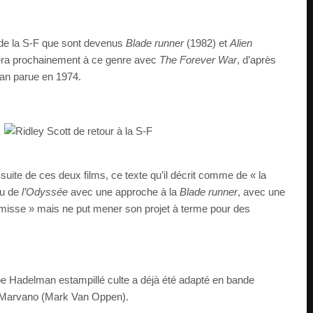
 de la S-F que sont devenus
Blade runner
(1982) et
Alien
nera prochainement à ce genre avec
The Forever War
, d’après
an parue en 1974.
a suite de ces deux films, ce texte qu’il décrit comme de « la
eu de
l’Odyssée
avec une approche à la
Blade runner
, avec une
rémisse » mais ne put mener son projet à terme pour des
oe Hadelman estampillé culte a déjà été adapté en bande
r Marvano (Mark Van Oppen).