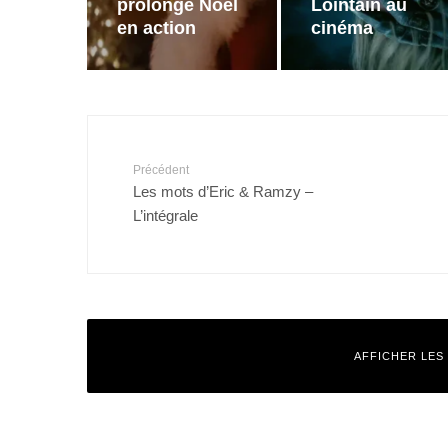
prolonge Noël
Lointain au
en action
cinéma
Précédent
Les mots d’Eric & Ramzy –
L’intégrale
AFFICHER LES