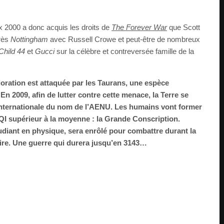
x 2000 a donc acquis les droits de
The Forever War
que Scott
près
Nottingham
avec Russell Crowe et peut-être de nombreux
Child 44
et
Gucci
sur la célèbre et contreversée famille de la
loration est attaquée par les Taurans, une espèce
 En 2009, afin de lutter contre cette menace, la Terre se
 internationale du nom de l’AENU. Les humains vont former
 QI supérieur à la moyenne : la Grande Conscription.
udiant en physique, sera enrôlé pour combattre durant la
aire. Une guerre qui durera jusqu’en 3143…