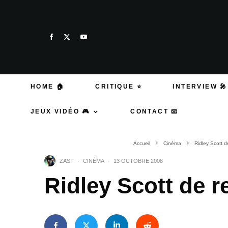
HOME 🏠
CRITIQUE ⭐
INTERVIEW 🎤
JEUX VIDÉO 🎮
CONTACT 📧
Accueil
Cinéma
Ridley Scott d
ZAST
·
CINÉMA
·
13 OCTOBRE 2008
Ridley Scott de r