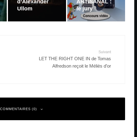
d’Alexander
ARTISANAL :
Ullom
le jury
Suivant
LET THE RIGHT ONE IN de Tomas
Alfredson reçoit le Méliès d’or
 COMMENTAIRES (0)