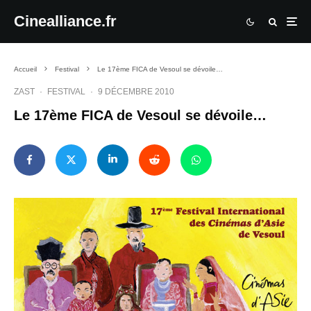
Cinealliance.fr
Accueil
Festival
Le 17ème FICA de Vesoul se dévoile…
ZAST
·
FESTIVAL
·
9 DÉCEMBRE 2010
Le 17ème FICA de Vesoul se dévoile…