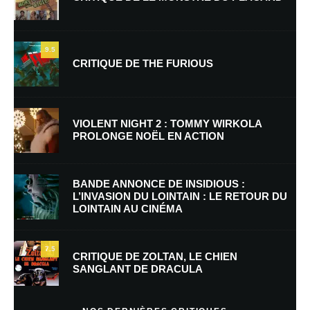
9.5
CRITIQUE DE THE FURIOUS
Nom
*
VIOLENT NIGHT 2 : TOMMY WIRKOLA
PROLONGE NOËL EN ACTION
E-mail
*
Site web
BANDE ANNONCE DE INSIDIOUS :
L’INVASION DU LOINTAIN : LE RETOUR DU
LOINTAIN AU CINÉMA
Enregistrer mon nom, mon e-mail et mon site dans le navigateur pour
mon prochain commentaire.
7.5
Prévenez-moi de tous les nouveaux commentaires par e-mail.
CRITIQUE DE ZOLTAN, LE CHIEN
SANGLANT DE DRACULA
Prévenez-moi de tous les nouveaux articles par e-mail.