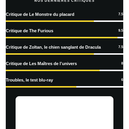
NOS DERNIÈRES CRITIQUES
Critique de Le Monstre du placard
7.5
En savoir
plus sur la façon dont les données de vos commentaires sont
Critique de The Furious
9.5
traitées
Critique de Zoltan, le chien sanglant de Dracula
7.5
Critique de Les Maîtres de l’univers
8
Troubles, le test blu-ray
6