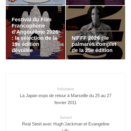
Festival du Film
Francophone
d’Angoulême 2026
: la sélection de la
NIFFF 2026 : le
19e édition
palmarès complet
dévoilée
de la 25e édition
Précédent
La Japan expo de retour à Marseille du 25 au 27
fevrier 2011
Suivant
Real Steel avec Hugh Jackman et Evangeline
Lilly