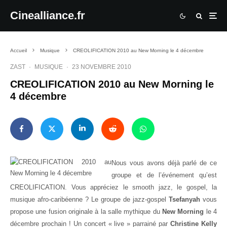
Cinealliance.fr
Accueil
Musique
CREOLIFICATION 2010 au New Morning le 4 décembre
ZAST
·
MUSIQUE
·
23 NOVEMBRE 2010
CREOLIFICATION 2010 au New Morning le
4 décembre
Nous vous avons déjà parlé de ce
groupe et de l’événement qu’est
CREOLIFICATION. Vous appréciez le smooth jazz, le gospel, la
musique afro-caribéenne ? Le groupe de jazz-gospel
Tsefanyah
vous
propose une fusion originale à la salle mythique du
New Morning
le 4
décembre prochain ! Un concert « live » parrainé par
Christine Kelly