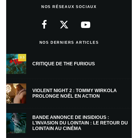
Laisser un commentaire
NOS RÉSEAUX SOCIAUX
Votre adresse e-mail ne sera pas publiée.
Les champs obligatoires sont
indiqués avec
*
Commentaire
*
NOS DERNIERS ARTICLES
9.5
CRITIQUE DE THE FURIOUS
VIOLENT NIGHT 2 : TOMMY WIRKOLA
PROLONGE NOËL EN ACTION
Nom
*
BANDE ANNONCE DE INSIDIOUS :
L’INVASION DU LOINTAIN : LE RETOUR DU
LOINTAIN AU CINÉMA
E-mail
*
Site web