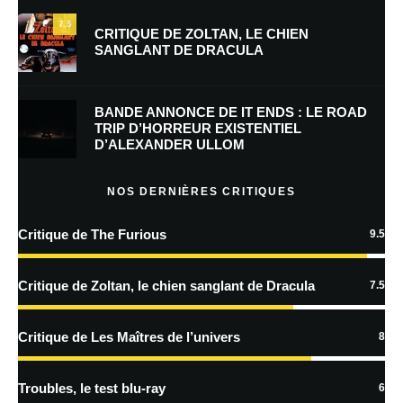
7.5
CRITIQUE DE ZOLTAN, LE CHIEN
SANGLANT DE DRACULA
Enregistrer mon nom, mon e-mail et mon site dans le navigateur pour
mon prochain commentaire.
BANDE ANNONCE DE IT ENDS : LE ROAD
Prévenez-moi de tous les nouveaux commentaires par e-mail.
TRIP D’HORREUR EXISTENTIEL
D’ALEXANDER ULLOM
Prévenez-moi de tous les nouveaux articles par e-mail.
NOS DERNIÈRES CRITIQUES
Critique de The Furious
9.5
En savoir
plus sur la façon dont les données de vos commentaires sont
Critique de Zoltan, le chien sanglant de Dracula
7.5
traitées
Critique de Les Maîtres de l’univers
8
Troubles, le test blu-ray
6