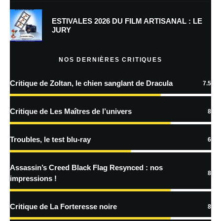
Prévenez-moi de tous les nouveaux commentaires par e-mail.
ESTIVALES 2026 DU FILM ARTISANAL : LE
JURY
Prévenez-moi de tous les nouveaux articles par e-mail.
NOS DERNIÈRES CRITIQUES
Critique de Zoltan, le chien sanglant de Dracula
7.5
En savoir
plus sur la façon dont les données de vos commentaires sont
Critique de Les Maîtres de l’univers
8
traitées
Troubles, le test blu-ray
6
Assassin’s Creed Black Flag Resynced : nos
8
impressions !
Critique de La Forteresse noire
8