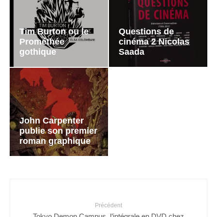
Tim Burton ou le
Questions de
Prométhée
cinéma 2 Nicolas
gothique
Saada
John Carpenter
publie son premier
roman graphique
Précédent
Tokyo Demon Campus, l’intégrale en DVD chez