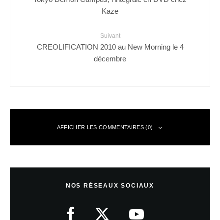
Kaze
Suivant
CREOLIFICATION 2010 au New Morning le 4
décembre
AFFICHER LES COMMENTAIRES (0)
Laisser un commentaire
NOS RÉSEAUX SOCIAUX
Votre adresse e-mail ne sera pas publiée.
Les champs obligatoires sont
indiqués avec
*