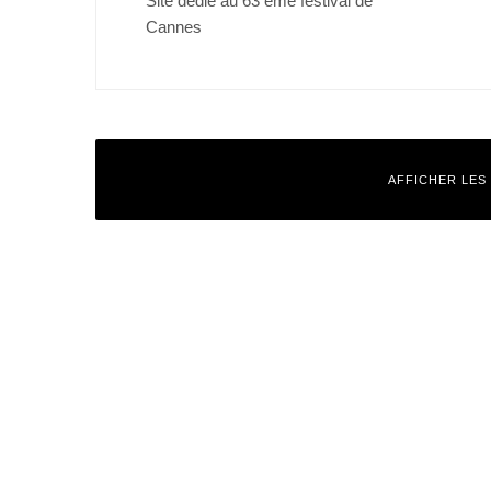
Cannes
AFFICHER LES
Laisser un commentaire
Votre adresse e-mail ne sera pas publiée.
Les champs obligatoires
Commentaire
*