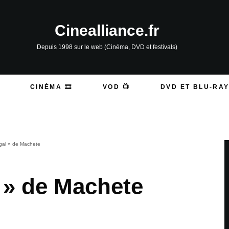
Cinealliance.fr
Depuis 1998 sur le web (Cinéma, DVD et festivals)
CINÉMA 🎞️
VOD 📺
DVD ET BLU-RAY
légal » de Machete
al » de Machete