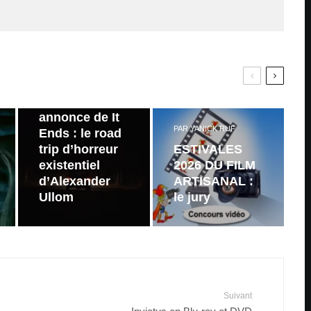
PAR
ZAST
Bande
annonce de It
PAR
YANICK RUF
Ends : le road
trip d’horreur
ESTIVALES
existentiel
2026 DU FILM
d’Alexander
ARTISANAL :
Ullom
le jury
Suivant
Invictus en Blu-ray et DVD