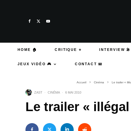
HOME 🏠
CRITIQUE ⭐
INTERVIEW 🎤
JEUX VIDÉO 🎮
CONTACT 📧
Accueil
Cinéma
Le trailer « il
ZAST
·
CINÉMA
·
6 MAI 2010
Le trailer « illég