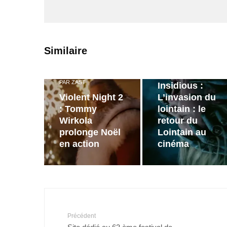
PAR
ZAST
Similaire
Bande
annonce de
PAR
ZAST
Insidious :
Violent Night 2
L’invasion du
: Tommy
lointain : le
Wirkola
retour du
prolonge Noël
Lointain au
en action
cinéma
Précédent
Site dédié au 63 ème festival de