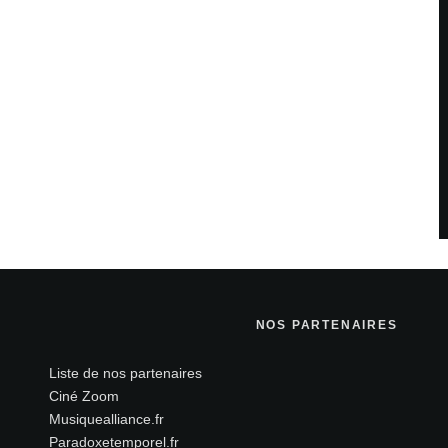
Site web
teur pour mon prochain commentaire.
NOS PARTENAIRES
Liste de nos partenaires
Ciné Zoom
Musiquealliance.fr
Paradoxetemporel.fr