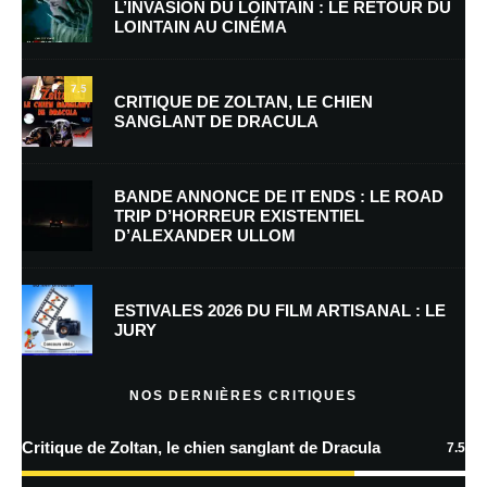
L’INVASION DU LOINTAIN : LE RETOUR DU
LOINTAIN AU CINÉMA
Nom
*
7.5
CRITIQUE DE ZOLTAN, LE CHIEN
SANGLANT DE DRACULA
E-mail
*
Site web
BANDE ANNONCE DE IT ENDS : LE ROAD
TRIP D’HORREUR EXISTENTIEL
D’ALEXANDER ULLOM
Enregistrer mon nom, mon e-mail et mon site dans le navigateur pour
mon prochain commentaire.
Prévenez-moi de tous les nouveaux commentaires par e-mail.
ESTIVALES 2026 DU FILM ARTISANAL : LE
JURY
Prévenez-moi de tous les nouveaux articles par e-mail.
NOS DERNIÈRES CRITIQUES
Critique de Zoltan, le chien sanglant de Dracula
7.5
En savoir