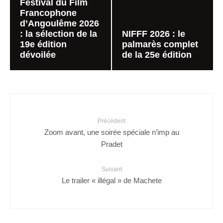
Festival du Film
Francophone
d’Angoulême 2026
: la sélection de la
NIFFF 2026 : le
19e édition
palmarès complet
dévoilée
de la 25e édition
Précédent
Zoom avant, une soirée spéciale n’imp au
Pradet
Suivant
Le trailer « illégal » de Machete