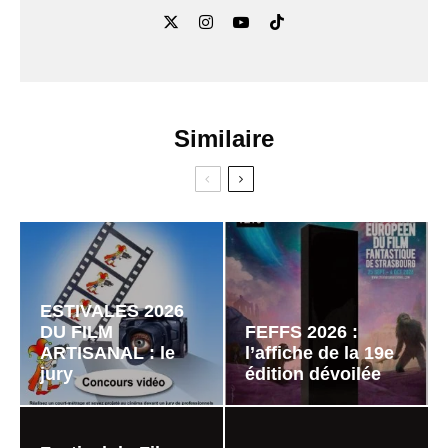
Similaire
ESTIVALES 2026
DU FILM
FEFFS 2026 :
ARTISANAL : le
l’affiche de la 19e
jury
édition dévoilée