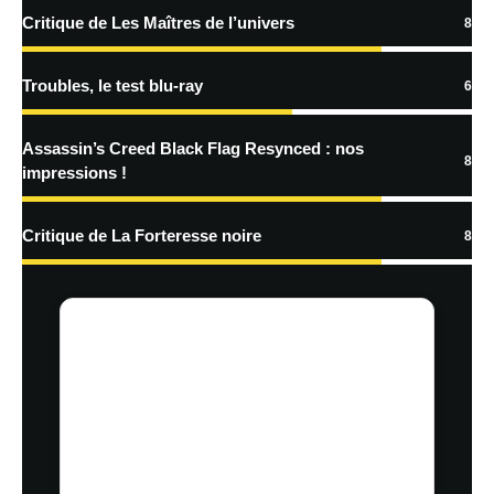
plus sur la façon dont les données de vos commentaires sont
Critique de Les Maîtres de l’univers
8
traitées
Troubles, le test blu-ray
6
Assassin’s Creed Black Flag Resynced : nos
8
impressions !
Critique de La Forteresse noire
8