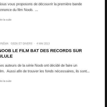
ous vous proposons de découvrir la première bande
nnonce du film Noob. ...
ire la suite
INÉMA
GEEK ET DIVERS
·
4 MAI 2013
NOOB LE FILM BAT DES RECORDS SUR
ULULE
es auteurs de la série Noob ont décidé de faire un
ilm. Aussi afin de trouver les fonds nécessaires, ils sont...
ire la suite
EW
·
15 MARS 2012
iew de Noob