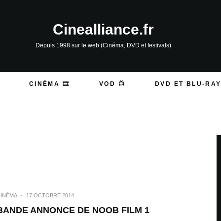
Cinealliance.fr
Depuis 1998 sur le web (Cinéma, DVD et festivals)
CINÉMA 🎞️
VOD 📺
DVD ET BLU-RAY
INÉMA
·
17 OCTOBRE 2014
BANDE ANNONCE DE NOOB FILM 1