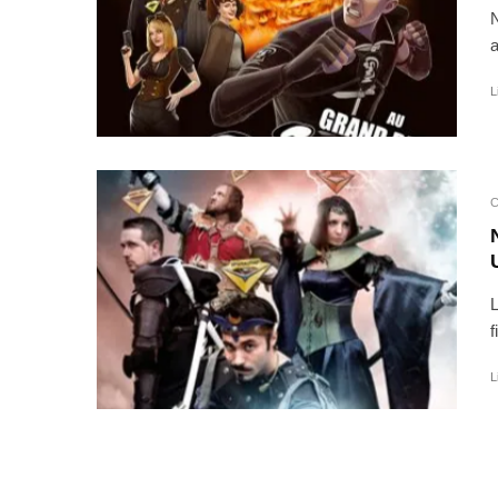
N
a
L
C
L
f
L
INTERVI
Interv