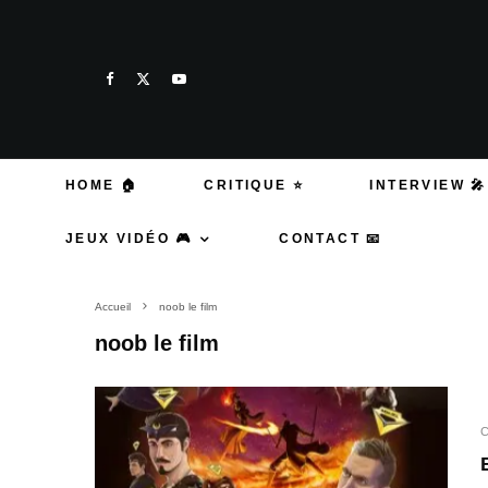
HOME 🏠
CRITIQUE ⭐
INTERVIEW 🎤
JEUX VIDÉO 🎮
CONTACT 📧
Accueil
noob le film
noob le film
C