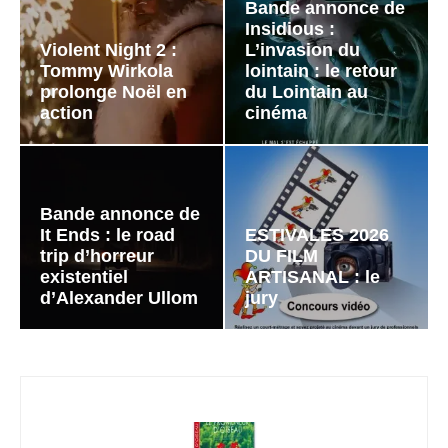
Bande annonce de
Insidious :
Violent Night 2 :
L’invasion du
Tommy Wirkola
lointain : le retour
prolonge Noël en
du Lointain au
action
cinéma
Bande annonce de
It Ends : le road
ESTIVALES 2026
trip d’horreur
DU FILM
existentiel
ARTISANAL : le
d’Alexander Ullom
jury