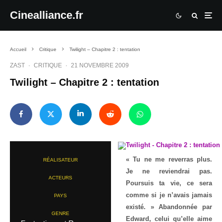
Cinealliance.fr
Accueil
Critique
Twilight – Chapitre 2 : tentation
ZAST
·
CRITIQUE
·
21 NOVEMBRE 2009
Twilight – Chapitre 2 : tentation
« Tu ne me reverras plus.
RÉALISATEUR
Je ne reviendrai pas.
ACTEURS
Poursuis ta vie, ce sera
comme si je n’avais jamais
PAYS
existé. » Abandonnée par
GENRE
Edward, celui qu’elle aime