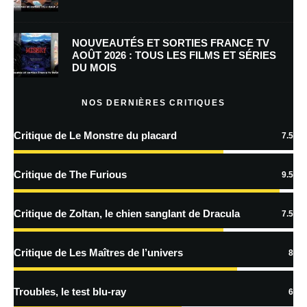
Enregistrer mon nom, mon e-mail et mon site dans le navigateur pour
mon prochain commentaire.
NOUVEAUTÉS ET SORTIES FRANCE TV
AOÛT 2026 : TOUS LES FILMS ET SÉRIES
DU MOIS
En savoir
plus sur la façon dont les données de vos commentaires sont
NOS DERNIÈRES CRITIQUES
traitées
Critique de Le Monstre du placard
7.5
Critique de The Furious
9.5
Critique de Zoltan, le chien sanglant de Dracula
7.5
Critique de Les Maîtres de l’univers
8
Troubles, le test blu-ray
6