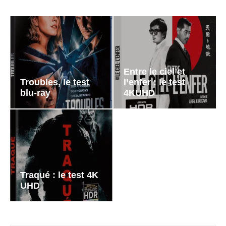
Entre le ciel et
Troubles, le test
l’enfer : le test
blu-ray
4KUHD
Traqué : le test 4K
UHD