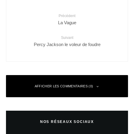
Précédent
La Vague
Suivant
Percy Jackson le voleur de foudre
AFFICHER LES COMMENTAIRES (0)
Laisser un commentaire
NOS RÉSEAUX SOCIAUX
Votre adresse e-mail ne sera pas publiée.
Les champs obligatoires sont