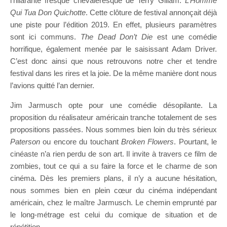
l’hilarante fresque chevaleresque de Terry Gillam:
L’Homme
Qui Tua Don Quichotte
. Cette clôture de festival annonçait déjà
une piste pour l’édition 2019. En effet, plusieurs paramètres
sont ici communs.
The Dead Don’t Die
est une comédie
horrifique, également menée par le saisissant Adam Driver.
C’est donc ainsi que nous retrouvons notre cher et tendre
festival dans les rires et la joie. De la même manière dont nous
l’avions quitté l’an dernier.
Jim Jarmusch opte pour une comédie désopilante. La
proposition du réalisateur américain tranche totalement de ses
propositions passées. Nous sommes bien loin du très sérieux
Paterson
ou encore du touchant
Broken Flowers
. Pourtant, le
cinéaste n’a rien perdu de son art. Il invite à travers ce film de
zombies, tout ce qui a su faire la force et le charme de son
cinéma. Dès les premiers plans, il n’y a aucune hésitation,
nous sommes bien en plein cœur du cinéma indépendant
américain, chez le maître Jarmusch. Le chemin emprunté par
le long-métrage est celui du comique de situation et de
répétition.