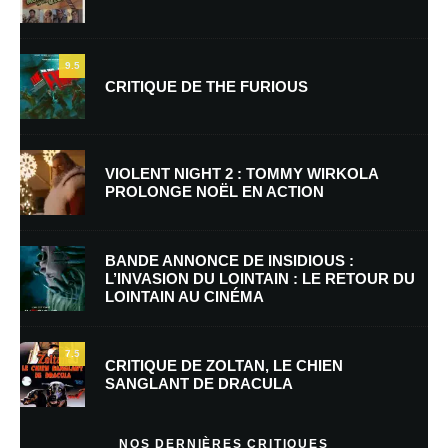
9.5
CRITIQUE DE THE FURIOUS
Nom
*
VIOLENT NIGHT 2 : TOMMY WIRKOLA
PROLONGE NOËL EN ACTION
E-mail
*
Site web
BANDE ANNONCE DE INSIDIOUS :
L’INVASION DU LOINTAIN : LE RETOUR DU
LOINTAIN AU CINÉMA
Enregistrer mon nom, mon e-mail et mon site dans le navigateur pour
mon prochain commentaire.
7.5
CRITIQUE DE ZOLTAN, LE CHIEN
SANGLANT DE DRACULA
En savoir
plus sur la façon dont les données de vos commentaires sont
NOS DERNIÈRES CRITIQUES