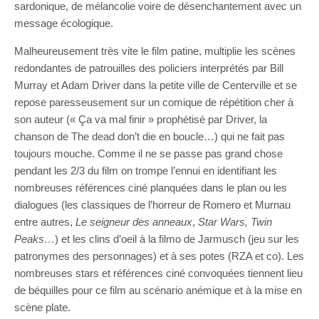
sardonique, de mélancolie voire de désenchantement avec un
message écologique.
Malheureusement très vite le film patine, multiplie les scènes
redondantes de patrouilles des policiers interprétés par Bill
Murray et Adam Driver dans la petite ville de Centerville et se
repose paresseusement sur un comique de répétition cher à
son auteur (« Ça va mal finir » prophétisé par Driver, la
chanson de The dead don’t die en boucle…) qui ne fait pas
toujours mouche. Comme il ne se passe pas grand chose
pendant les 2/3 du film on trompe l’ennui en identifiant les
nombreuses références ciné planquées dans le plan ou les
dialogues (les classiques de l’horreur de Romero et Murnau
entre autres,
Le seigneur des anneaux
,
Star Wars, Twin
Peaks…
) et les clins d’oeil à la filmo de Jarmusch (jeu sur les
patronymes des personnages) et à ses potes (RZA et co). Les
nombreuses stars et références ciné convoquées tiennent lieu
de béquilles pour ce film au scénario anémique et à la mise en
scène plate.