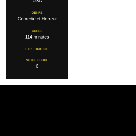
USA
GENRE
Comedie et Horreur
DURÉE
114 minutes
TITRE ORIGINAL
NOTRE SCORE
6