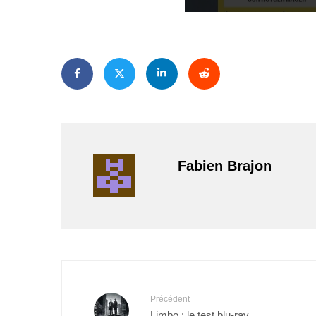
Fabien Brajon
Précédent
Limbo : le test blu-ray