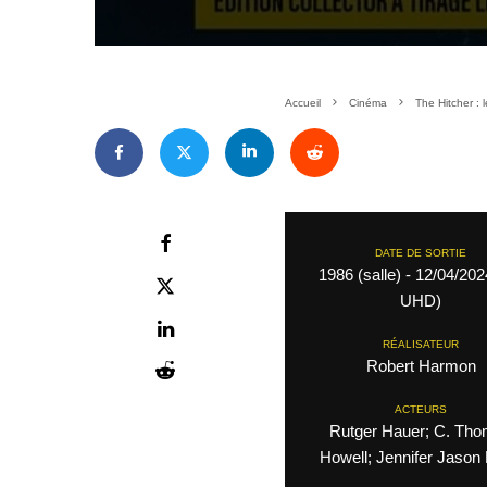
Accueil
Cinéma
The Hitcher : 
DATE DE SORTIE
1986 (salle) - 12/04/20
UHD)
RÉALISATEUR
Robert Harmon
ACTEURS
Rutger Hauer; C. Th
Howell; Jennifer Jason 