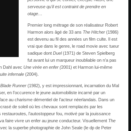
serveuse qu’il est contraint de prendre en
otage…
Premier long métrage de son réalisateur Robert
Harmon alors âgé de 33 ans
The Hitcher
(1986)
est devenu au fil des années un film culte. Il est
vrai que dans le genre, le road movie avec tueur
sadique dont
Duel
(1971) de Steven Spielberg
fut avant lui un marqueur inoubliable on n’a pas
hn Dahl avec
Une virée en enfer (
2001) et Harmon lui-même
ite infernale
(2004).
s
Blade Runner
(1982), y est impressionnant, incarnation du Mal
er, en l’occurence le jeune automobiliste incarné par un
ace au charisme démentiel de l’acteur néerlandais. Dans un
rasé de soleil où les chevaux sont remplacés par les
 restauroutes, l’autostoppeur fou, motivé par la jouissance
, va faire vivre un enfer au jeune conducteur. Visuellement
The
vec la superbe photographie de John Seale (le dp de Peter