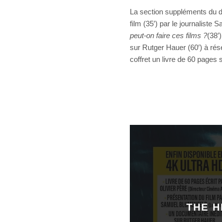
La section suppléments du d
film (35′) par le journalist
peut-on faire ces films ?
(38′
sur Rutger Hauer (60′) à rés
coffret un livre de 60 pages 
THE H