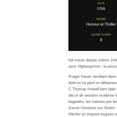
PAYS
USA
GENRE
Horreur et Thriller
NOTRE SCORE
8
fait mieux depuis même Jo
avec
Highwaymen : la poursu
Rutger Hauer, terrifiant dan
dont on ne peut se débarrass
C.Thomas Howell bien fade f
décor de western moderne éc
bagnoles, les saloons par les
d’avoir l’emprise sur l’Autre
Hitcher
en impose toujours a