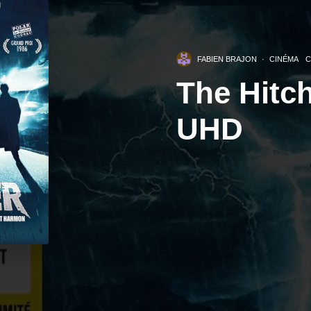
FABIEN BRAJON
·
CINÉMA
C
The Hitch
UHD