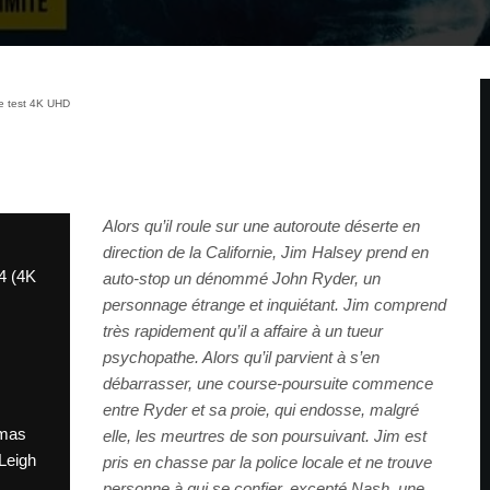
le test 4K UHD
Alors qu’il roule sur une autoroute déserte en
direction de la Californie, Jim Halsey prend en
24 (4K
auto-stop un dénommé John Ryder, un
personnage étrange et inquiétant. Jim comprend
très rapidement qu’il a affaire à un tueur
psychopathe. Alors qu’il parvient à s’en
débarrasser, une course-poursuite commence
entre Ryder et sa proie, qui endosse, malgré
omas
elle, les meurtres de son poursuivant. Jim est
Leigh
pris en chasse par la police locale et ne trouve
personne à qui se confier, excepté Nash, une