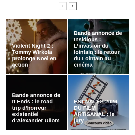
Bande annonce de
Insidious :
Violent Night 2 :
L’invasion du
Tommy Wirkola
lointain : le retour
prolonge Noël en
du Lointain au
action
cinéma
Bande annonce de
It Ends : le road
ESTIVALES 2026
trip d’horreur
DU FILM
existentiel
ARTISANAL : le
d’Alexander Ullom
jury