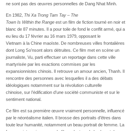
ne sont pas des œuvres personnelles de Dang Nhat Minh.
En 1982,
Thi Xa
Trong
Tam Tay
–
The
Town
I
s
W
ithin
the
R
ange
est un film de fiction tourné en noir et
blanc de 87 minutes. Il a pour toile de fond le conflit armé, qui a
eu lieu du 17 février au 16 mars 1979, opposant le
Vietnam à la Chine maoïste. De nombreuses villes frontalières
dont Long So’nsont alors détruites. Ce film met en scène un
journaliste, Vu, parti effectuer un reportage dans cette ville
martyrisée par les exactions commises par les
expansionnistes chinois. Il retrouve un amour ancien, Thanh. Il
rencontre des personnes avec lesquelles il a des débats
idéologiques notamment sur la révolution culturelle
chinoise, sur l’édification d’une société communiste et sur le
sentiment national.
Ce film est sa première œuvre vraiment personnelle, influencé
par le néoréalisme italien. Il brosse des portraits d’êtres dans
toute leur humanité, notamment un beau portrait de femme. La