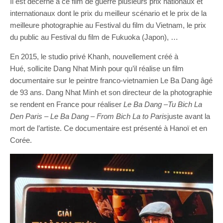
Il est décerné à ce film de guerre plusieurs prix nationaux et
internationaux dont le prix du meilleur scénario et le prix de la
meilleure photographie au Festival du film du Vietnam, le prix
du public au Festival du film de Fukuoka (Japon), …
En 2015, le studio privé Khanh, nouvellement créé à
Hué, sollicite Dang Nhat Minh pour qu’il réalise un film
documentaire sur le peintre franco-vietnamien Le Ba Dang âgé
de 93 ans. Dang Nhat Minh et son directeur de la photographie
se rendent en France pour réaliser
Le Ba Dang
–
Tu
Bich
La
Den Paris
–
Le Ba Dang –
From
Bich
La to Paris
juste avant la
mort de l’artiste. Ce documentaire est présenté à Hanoï et en
Corée.