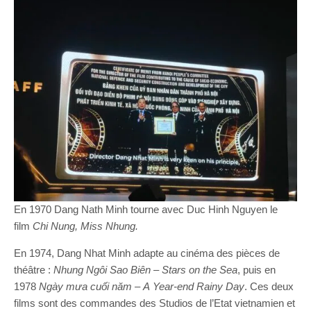
En 1970 Dang Nath Minh tourne avec Duc Hinh Nguyen le
film
Chi Nung,
Miss
Nhung
.
En 1974, Dang Nhat Minh adapte au cinéma des pièces de
théâtre :
Nhung
Ngôi
Sao
Biên
–
Star
s
on the
S
ea
, puis en
1978
Ngày
mưa
cuối
năm
–
A
Year
-end
Rainy
Day
. Ces deux
films sont des commandes des Studios de l’Etat vietnamien et