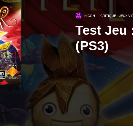
NICOH
·
CRITIQUE
JEUX VI
Test Jeu 
(PS3)