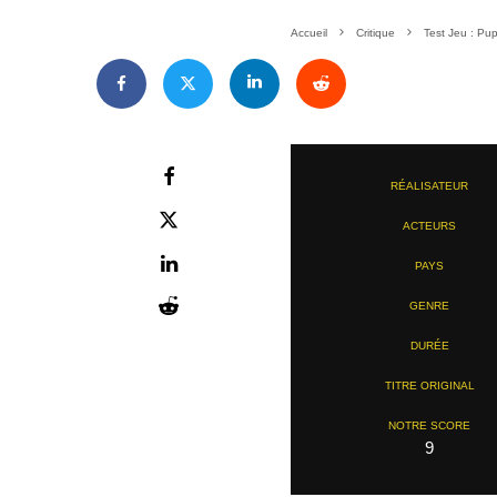
Accueil
Critique
Test Jeu : Pu
RÉALISATEUR
ACTEURS
PAYS
GENRE
DURÉE
TITRE ORIGINAL
NOTRE SCORE
9