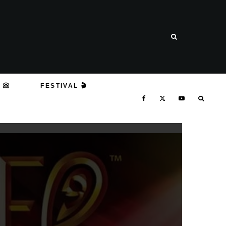
 📀
FESTIVAL 🎬