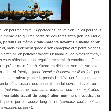
qu’on pourrait croire,
Puppeteer
est bel et bien un jeu pour tous
ait même dire qu’il fait partie de ces rares titres (tels les Mario)
ts, parents et même grand-parents devant un même écran
.
nial, mais également grâce à son gameplay aux petits oignons,
 effet, si l’on pouvait craindre un banal jeu de plates-formes, il
lexes et réflexion seront régulièrement mis à contribution. Fin du
rra prêter main forte à Kutaro en dirigeant son acolyte volant
effet, si l’acolyte (
dont l’identité évoluera au fil du jeu
) perd
c’est pour mieux gagner la possibilité d’évoluer à sa guise dans
s en le débarrassant des ennemis, en lui ouvrant la voie ou en
lui
(notamment les fameuses têtes, un peu sous-exploitées)
.
n véritable travail de coopération comme on voudrait en
nt que le jeu est assez long à finir
(comptez facilement une
re manière de jouer).