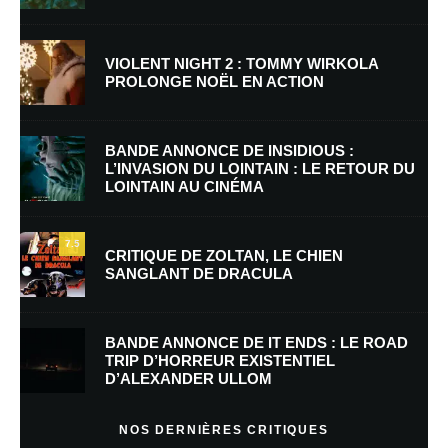
VIOLENT NIGHT 2 : TOMMY WIRKOLA
PROLONGE NOËL EN ACTION
Nom
*
BANDE ANNONCE DE INSIDIOUS :
L’INVASION DU LOINTAIN : LE RETOUR DU
LOINTAIN AU CINÉMA
E-mail
*
Site web
7.5
CRITIQUE DE ZOLTAN, LE CHIEN
SANGLANT DE DRACULA
Enregistrer mon nom, mon e-mail et mon site dans le navigateur pour
mon prochain commentaire.
BANDE ANNONCE DE IT ENDS : LE ROAD
TRIP D’HORREUR EXISTENTIEL
D’ALEXANDER ULLOM
En savoir
plus sur la façon dont les données de vos commentaires sont
NOS DERNIÈRES CRITIQUES