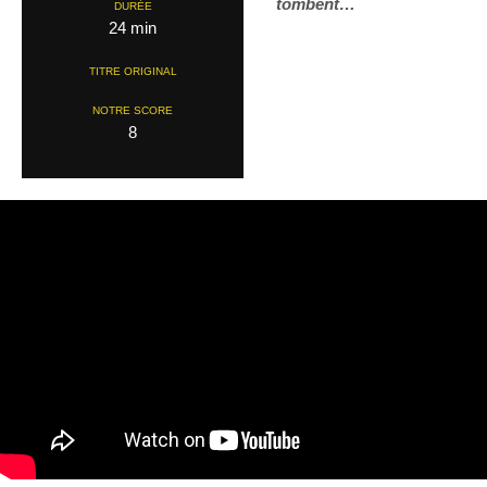
tombent…
DURÉE
24 min
TITRE ORIGINAL
NOTRE SCORE
8