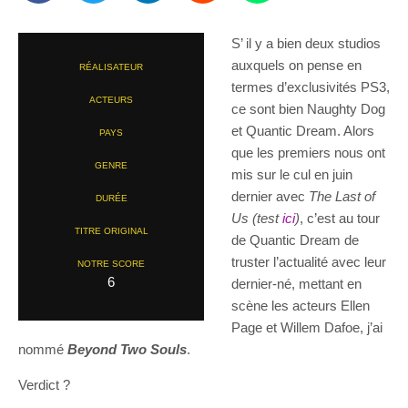
S’ il y a bien deux studios
auxquels on pense en
RÉALISATEUR
termes d’exclusivités PS3,
ACTEURS
ce sont bien Naughty Dog
et Quantic Dream. Alors
PAYS
que les premiers nous ont
GENRE
mis sur le cul en juin
dernier avec
The Last of
DURÉE
Us (test
ici
)
, c’est au tour
TITRE ORIGINAL
de Quantic Dream de
truster l’actualité avec leur
NOTRE SCORE
6
dernier-né, mettant en
scène les acteurs Ellen
Page et Willem Dafoe, j’ai
nommé
Beyond Two Souls
.
Verdict ?