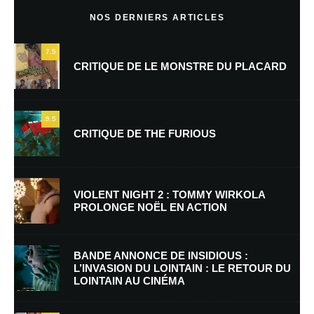
NOS DERNIERS ARTICLES
7.5
CRITIQUE DE LE MONSTRE DU PLACARD
9.5
CRITIQUE DE THE FURIOUS
Nom
*
VIOLENT NIGHT 2 : TOMMY WIRKOLA
PROLONGE NOËL EN ACTION
E-mail
*
Site web
BANDE ANNONCE DE INSIDIOUS :
L’INVASION DU LOINTAIN : LE RETOUR DU
LOINTAIN AU CINÉMA
Enregistrer mon nom, mon e-mail et mon site dans le navigateur pour
mon prochain commentaire.