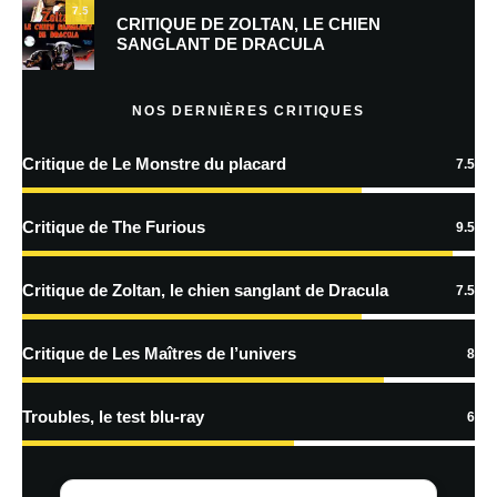
7.5
CRITIQUE DE ZOLTAN, LE CHIEN
SANGLANT DE DRACULA
En savoir
plus sur la façon dont les données de vos commentaires sont
NOS DERNIÈRES CRITIQUES
traitées
Critique de Le Monstre du placard
7.5
Critique de The Furious
9.5
Critique de Zoltan, le chien sanglant de Dracula
7.5
Critique de Les Maîtres de l’univers
8
Troubles, le test blu-ray
6