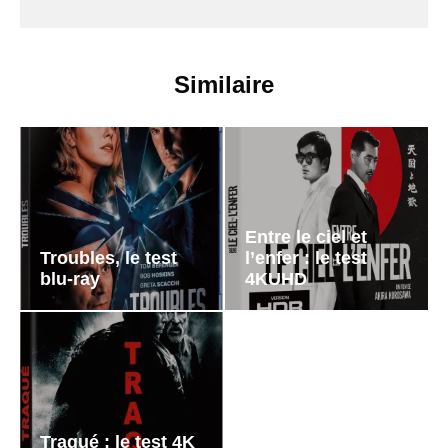
Similaire
Entre le ciel et
Troubles, le test
l’enfer : le test
blu-ray
4KUHD
Traqué : le test 4K