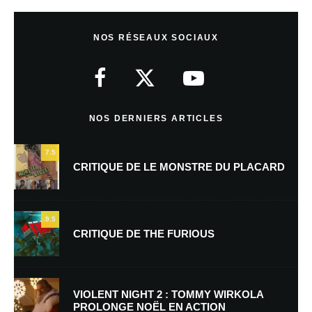
Laisser un commentaire
NOS RÉSEAUX SOCIAUX
Votre adresse e-mail ne sera pas publiée.
Les champs obligatoires sont
indiqués avec
*
Commentaire
*
NOS DERNIERS ARTICLES
7.5
CRITIQUE DE LE MONSTRE DU PLACARD
9.5
CRITIQUE DE THE FURIOUS
Nom
*
VIOLENT NIGHT 2 : TOMMY WIRKOLA
PROLONGE NOËL EN ACTION