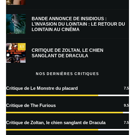
E-mail
*
Site web
BANDE ANNONCE DE INSIDIOUS :
L’INVASION DU LOINTAIN : LE RETOUR DU
LOINTAIN AU CINÉMA
Enregistrer mon nom, mon e-mail et mon site dans le navigateur pour
mon prochain commentaire.
7.5
CRITIQUE DE ZOLTAN, LE CHIEN
SANGLANT DE DRACULA
En savoir
plus sur la façon dont les données de vos commentaires sont
NOS DERNIÈRES CRITIQUES
traitées
Critique de Le Monstre du placard
7.5
Critique de The Furious
9.5
Critique de Zoltan, le chien sanglant de Dracula
7.5