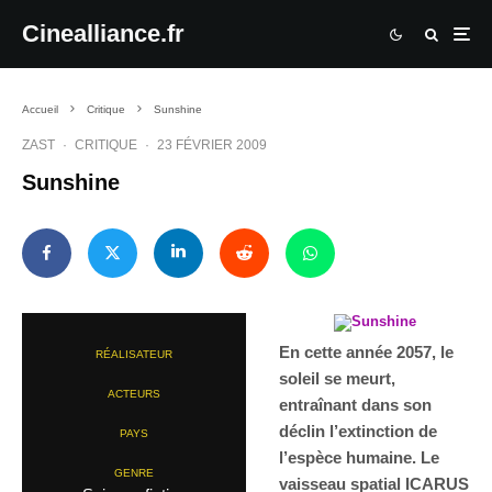
Cinealliance.fr
Accueil
Critique
Sunshine
ZAST
·
CRITIQUE
·
23 FÉVRIER 2009
Sunshine
En cette année 2057, le
RÉALISATEUR
soleil se meurt,
ACTEURS
entraînant dans son
déclin l’extinction de
PAYS
l’espèce humaine. Le
GENRE
vaisseau spatial ICARUS