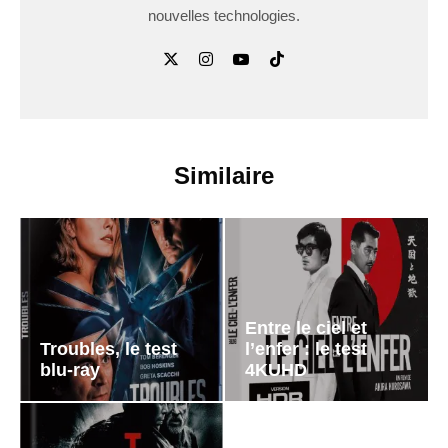
nouvelles technologies.
Similaire
Entre le ciel et
Troubles, le test
l’enfer : le test
blu-ray
4KUHD