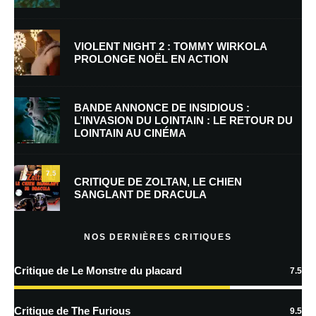
Nom
*
VIOLENT NIGHT 2 : TOMMY WIRKOLA
PROLONGE NOËL EN ACTION
E-mail
*
Site web
BANDE ANNONCE DE INSIDIOUS :
L’INVASION DU LOINTAIN : LE RETOUR DU
LOINTAIN AU CINÉMA
Enregistrer mon nom, mon e-mail et mon site dans le navigateur pour
mon prochain commentaire.
7.5
CRITIQUE DE ZOLTAN, LE CHIEN
SANGLANT DE DRACULA
En savoir
plus sur la façon dont les données de vos commentaires sont
NOS DERNIÈRES CRITIQUES
traitées
Critique de Le Monstre du placard
7.5
Critique de The Furious
9.5