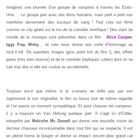
Imaginez une tournée d’un groupe de vampires à travers les Etats-
Unis…. Le groupe part avec des êtres humains, mais petit à petit ses
membres deviennent des suceurs de sang ! Tout cela est filmé
comme un clip géant sur le ton de la comédie horrifique ! Des stars du
monde de la musique sont présentes dans ce film .
Alice Cooper
,
Iggy Pop, Moby
… et cela nous donne une sorte d’hommage au
rock’n’roll. De superbes images (gros point fort du film !), des effets
gores (très bien réussis) et de la comédie (répliques cultes) dont on ne
sait trop dire si elle est voulue ou accidentelle.
Toujours est-il que même si le scenario ne brille pas par son
ingéniosité et son originalité, le film se laisse tout de même regarder
et l’on passe un moment sympathique. Et pour chasser les vampires,
il y a toujours un
Van Helsing
quelque part. Il s’agit ici d’Eddie,
interprété par
Malcolm Mc Dowell
qui donne une nouvelle vision du
docteur chasseur incontournable dans tout film qui se respecte. Il est
en pleine forme le bougre et donne un impact encore plus grand car