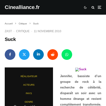
Cinealliance.fr
Accueil
Critique
Suck
ZAST
·
CRITIQUE
·
11 NOVEMBRE 2010
Suck
Jennifer, bassiste d’un
RÉALISATEUR
groupe de rock à la
ACTEURS
recherche de célébrité,
disparaît un soir avec un
PAYS
homme étrange et revient
GENRE
complètement transformée.