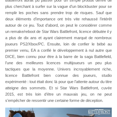
Battlefront aurait pu passer pour un simple produit dérivé de
plus cherchant à surfer sur la vague d’un blockbuster pour se
remplir les poches sans prendre trop de risques. Sauf que
deux éléments d’importance ont très vite rehaussé l’intérêt
autour de ce jeu. Tout d’abord, on peut le considérer comme
un remake/reboot de Star Wars Battlefront, licence débutée il y
a plus de dix ans et ayant clairement marqué de nombreux
joueurs PS2/Xbox/PC. Ensuite, loin de confier le bébé au
premier venu, EA a confié le développement à nul autre que
DICE, bien connu pour être à la barre de la saga Battlefield,
l’une des meilleures licences multijoueurs un peu plus
tactiques que la moyenne. Univers incroyablement riche,
licence Battlefront bien connue des joueurs, studio
expérimenté : tout était donc là pour que l’attente autour du titre
atteigne des sommets. Et si Star Wars Battlefront, cuvée
2015, est très loin d’être un mauvais jeu, on ne peut
s’empêcher de ressentir une certaine forme de déception.