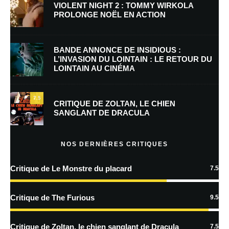
VIOLENT NIGHT 2 : TOMMY WIRKOLA
PROLONGE NOËL EN ACTION
BANDE ANNONCE DE INSIDIOUS :
L’INVASION DU LOINTAIN : LE RETOUR DU
LOINTAIN AU CINÉMA
Nom
*
7.5
CRITIQUE DE ZOLTAN, LE CHIEN
SANGLANT DE DRACULA
E-mail
*
Site web
NOS DERNIÈRES CRITIQUES
Enregistrer mon nom, mon e-mail et mon site dans le navigateur pour
mon prochain commentaire.
Critique de Le Monstre du placard
7.5
Critique de The Furious
9.5
En savoir
Critique de Zoltan, le chien sanglant de Dracula
7.5