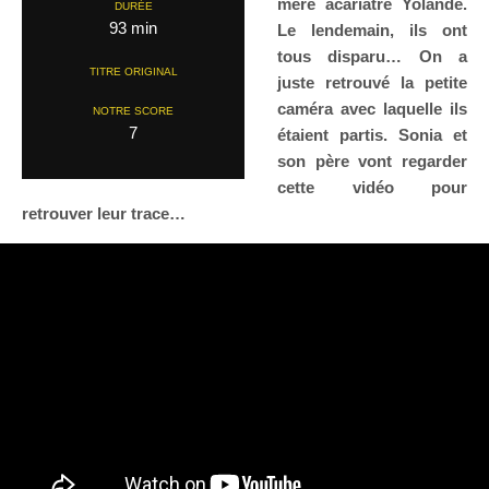
mère acariâtre Yolande.
DURÉE
93 min
Le lendemain, ils ont
tous disparu… On a
TITRE ORIGINAL
juste retrouvé la petite
caméra avec laquelle ils
NOTRE SCORE
7
étaient partis. Sonia et
son père vont regarder
cette vidéo pour
retrouver leur trace…