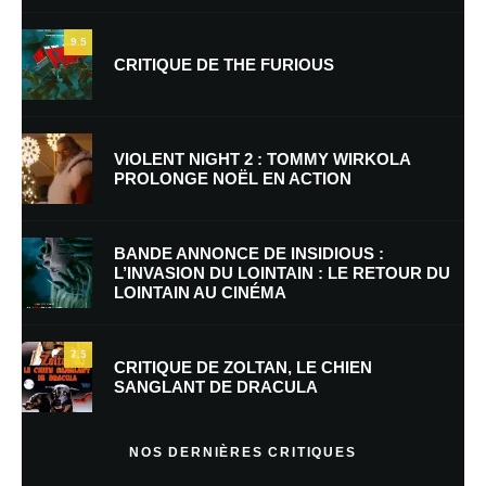
9.5
CRITIQUE DE THE FURIOUS
Nom
*
VIOLENT NIGHT 2 : TOMMY WIRKOLA
PROLONGE NOËL EN ACTION
E-mail
*
Site web
BANDE ANNONCE DE INSIDIOUS :
L’INVASION DU LOINTAIN : LE RETOUR DU
LOINTAIN AU CINÉMA
Enregistrer mon nom, mon e-mail et mon site dans le navigateur pour
mon prochain commentaire.
7.5
CRITIQUE DE ZOLTAN, LE CHIEN
SANGLANT DE DRACULA
En savoir
plus sur la façon dont les données de vos commentaires sont
NOS DERNIÈRES CRITIQUES
traitées