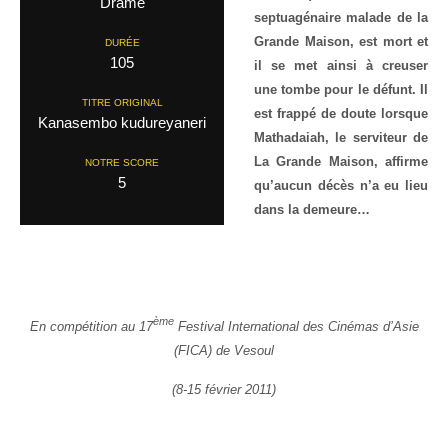
Drame
septuagénaire malade de la
Grande Maison, est mort et
DURÉE
105
il se met ainsi à creuser
une tombe pour le défunt. Il
TITRE ORIGINAL
est frappé de doute lorsque
Kanasembo kudureyaneri
Mathadaiah, le serviteur de
La Grande Maison, affirme
NOTRE SCORE
5
qu’aucun décès n’a eu lieu
dans la demeure…
ème
En compétition au 17
Festival International des Cinémas d’Asie
(FICA) de Vesoul
(8-15 février 2011)