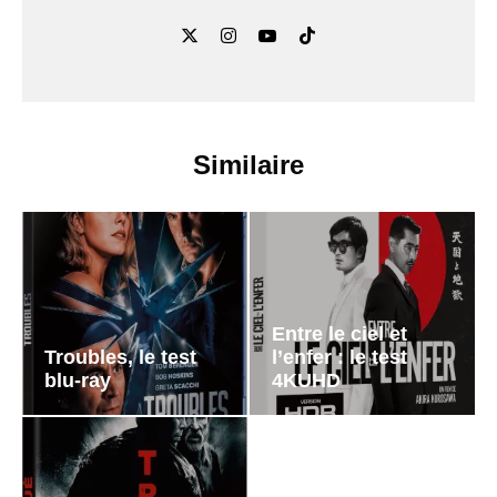
Similaire
Entre le ciel et
Troubles, le test
l’enfer : le test
blu-ray
4KUHD