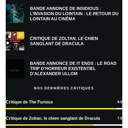
BANDE ANNONCE DE INSIDIOUS :
L’INVASION DU LOINTAIN : LE RETOUR DU
LOINTAIN AU CINÉMA
E-mail
*
Site web
7.5
CRITIQUE DE ZOLTAN, LE CHIEN
SANGLANT DE DRACULA
Enregistrer mon nom, mon e-mail et mon site dans le navigateur pour
mon prochain commentaire.
BANDE ANNONCE DE IT ENDS : LE ROAD
TRIP D’HORREUR EXISTENTIEL
D’ALEXANDER ULLOM
En savoir
plus sur la façon dont les données de vos commentaires sont
NOS DERNIÈRES CRITIQUES
traitées
Critique de The Furious
9.5
Critique de Zoltan, le chien sanglant de Dracula
7.5