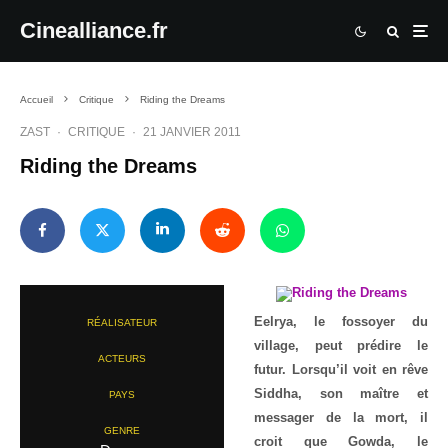
Cinealliance.fr
Accueil
Critique
Riding the Dreams
ZAST
·
CRITIQUE
·
21 JANVIER 2011
Riding the Dreams
Eelrya, le fossoyer du
RÉALISATEUR
village, peut prédire le
ACTEURS
futur. Lorsqu’il voit en rêve
Siddha, son maître et
PAYS
messager de la mort, il
GENRE
croit que Gowda, le