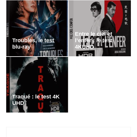
Entre le ciel et
Troubles, le test
l’enfer : le test
blu-ray
4KUHD
Traqué : le test 4K
UHD