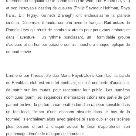
référence où la qualité de la bande-son (The Who, The Beach boys…)
et son incroyable casting de gueules (Philip Seymour Hoffman, Rhys
Ifans, Bill Nighy, Kenneth Branagh) ont enthousiasmé la planète
cinéma. Désormais il faudra compter avec le français
Radiostars
de
Romain Lévy qui réunit de nombreux atouts pour pour vous embarquer
dans l’aventure : un rythme bondissant, un formidable groupe
d’acteurs et un humour potache qui fait mouche à chaque réplique de
ce road movie.
Emmené par l’irrésistible duo Manu Payet/Clovis Cornillac, la bande
du Breakfast club est en effet contraint, suite à une perte d’audience,
de partir sur les routes pour rencontrer leur public. Les numéros
comiques (parmi les séquences mémorables citons une partie de golf
partant en live, la performance inattendue d’un rappeur sensible dans
un fast-food, l’impro d’une chanson absurde dans le bus de la
tournée) s’enchainent alors avec générosité sans oublier des scènes
plus posées offrant à chaque acteur le loisir d’approfondir son
personnage derrière le masque de l’amuseur.