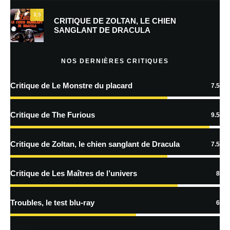
7.5
CRITIQUE DE ZOLTAN, LE CHIEN
SANGLANT DE DRACULA
E-mail
*
Site web
NOS DERNIÈRES CRITIQUES
Enregistrer mon nom, mon e-mail et mon site dans le navigateur pour
Critique de Le Monstre du placard
7.5
mon prochain commentaire.
Critique de The Furious
9.5
En savoir
Critique de Zoltan, le chien sanglant de Dracula
7.5
plus sur la façon dont les données de vos commentaires sont
traitées
Critique de Les Maîtres de l’univers
8
Troubles, le test blu-ray
6