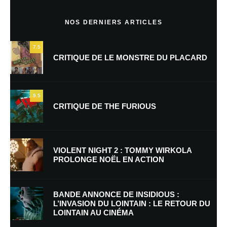
http://www.emylia.fr
NOS DERNIERS ARTICLES
Laisser un commentaire
7.5
CRITIQUE DE LE MONSTRE DU PLACARD
Votre adresse e-mail ne sera pas publiée.
Les champs obligatoires sont
indiqués avec
*
9.5
Commentaire
*
CRITIQUE DE THE FURIOUS
VIOLENT NIGHT 2 : TOMMY WIRKOLA
PROLONGE NOËL EN ACTION
BANDE ANNONCE DE INSIDIOUS :
L’INVASION DU LOINTAIN : LE RETOUR DU
LOINTAIN AU CINÉMA
Nom
*