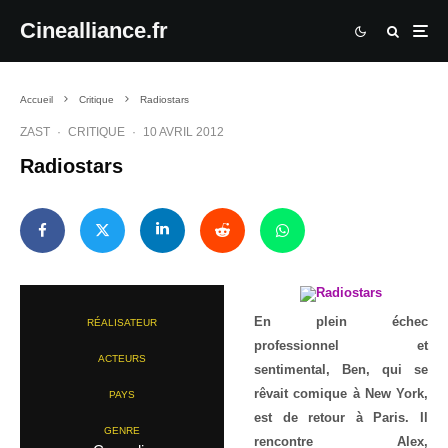
Cinealliance.fr
Accueil
Critique
Radiostars
ZAST
·
CRITIQUE
·
10 AVRIL 2012
Radiostars
En plein échec
RÉALISATEUR
professionnel et
ACTEURS
sentimental, Ben, qui se
rêvait comique à New York,
PAYS
est de retour à Paris. Il
GENRE
rencontre Alex,