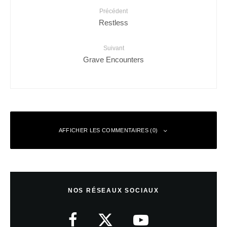
Précédent
Restless
Suivant
Grave Encounters
AFFICHER LES COMMENTAIRES (0)
Anonyme
Répondre
30 juin 2010 à 21 h 08 min
NOS RÉSEAUX SOCIAUX
merci nous nous appliquons a faire des films de qualite