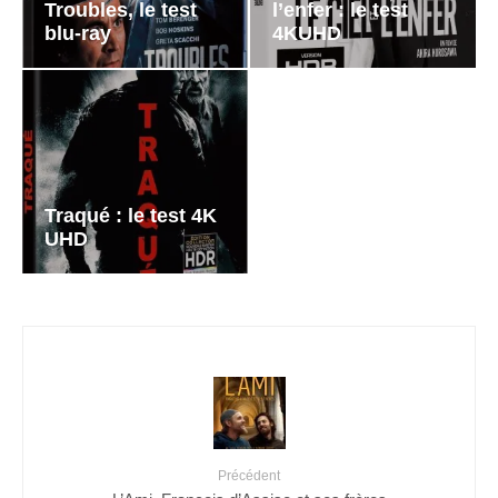
Troubles, le test
l’enfer : le test
blu-ray
4KUHD
Traqué : le test 4K
UHD
Précédent