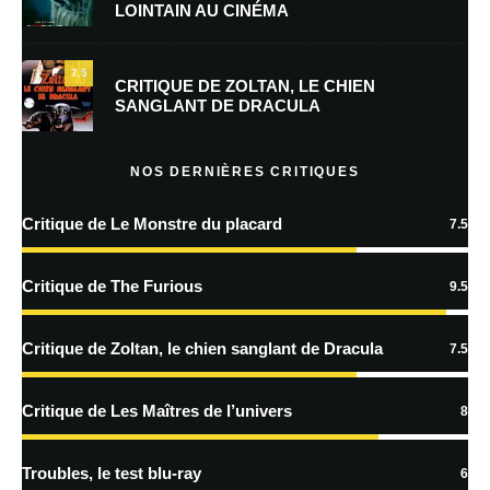
LOINTAIN AU CINÉMA
Enregistrer mon nom, mon e-mail et mon site dans le navigateur pour
mon prochain commentaire.
7.5
CRITIQUE DE ZOLTAN, LE CHIEN
SANGLANT DE DRACULA
En savoir
plus sur la façon dont les données de vos commentaires sont
NOS DERNIÈRES CRITIQUES
traitées
Critique de Le Monstre du placard
7.5
Critique de The Furious
9.5
Critique de Zoltan, le chien sanglant de Dracula
7.5
Critique de Les Maîtres de l’univers
8
Troubles, le test blu-ray
6