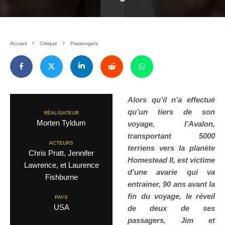
Accueil
Critique
Passengers
Alors qu’il n’a effectué
qu’un tiers de son
RÉALISATEUR
Morten Tyldum
voyage, l’Avalon,
transportant 5000
ACTEURS
terriens vers la planète
Chris Pratt, Jennifer
Homestead II, est victime
Lawrence, et Laurence
d’une avarie qui va
Fishburne
entrainer, 90 ans avant la
fin du voyage, le réveil
PAYS
USA
de deux de ses
passagers, Jim et