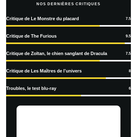
plus sur la façon dont les données de vos commentaires sont
NOS DERNIÈRES CRITIQUES
traitées
Critique de Le Monstre du placard
7.5
Critique de The Furious
9.5
Critique de Zoltan, le chien sanglant de Dracula
7.5
Critique de Les Maîtres de l’univers
8
Troubles, le test blu-ray
6