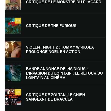
CRITIQUE DE LE MONSTRE DU PLACARD
9.5
CRITIQUE DE THE FURIOUS
Nom
*
VIOLENT NIGHT 2 : TOMMY WIRKOLA
PROLONGE NOËL EN ACTION
E-mail
*
Site web
BANDE ANNONCE DE INSIDIOUS :
L’INVASION DU LOINTAIN : LE RETOUR DU
LOINTAIN AU CINÉMA
Enregistrer mon nom, mon e-mail et mon site dans le navigateur pour
mon prochain commentaire.
7.5
CRITIQUE DE ZOLTAN, LE CHIEN
SANGLANT DE DRACULA
En savoir