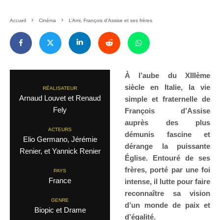
Accueil
Cinéma
L’Ami, François d’Assise et ses frères
À l’aube du XIIIème
siècle en Italie, la vie
RÉALISATEUR
Arnaud Louvet et Renaud
simple et fraternelle de
Fely
François d’Assise
auprès des plus
ACTEURS
démunis fascine et
Elio Germano, Jérémie
dérange la puissante
Renier, et Yannick Renier
Église. Entouré de ses
frères, porté par une foi
PAYS
France
intense, il lutte pour faire
reconnaître sa vision
GENRE
d’un monde de paix et
Biopic et Drame
d’égalité.