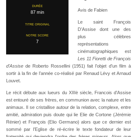
DURÉE
Avis de Fabien
87 min
Le saint François
TITRE ORIGINAL
D’Assise dont une des
NOTRE SCORE
plus célèbres
7
représentations
cinématographiques est
Les 11 Fioretti de François
d’Assise
de Roberto Rossellini (1951) fait l’objet d’un film à
sortir à la fin de l’année co-réalisé par Renaud Lévy et Arnaud
Louvet.
Le récit débute aux lueurs du XIIIè siècle, Francois d’Assise
est entouré de ses frères, en communion avec la nature et les
animaux. Il se cristallise autour de la relation, complexe, entre
amitié, admiration puis doute qui lie Elie de Cortone (Jérémie
Rénier) et François (Elio Germano) alors que ce dernier est
sommé par l’Eglise de ré-écrire le texte fondateur de leur
fraternité qui deviendra l’ordre des frères mineurs. Alors que