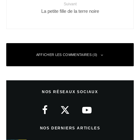
Suivant
La petite fille de la terre noire
AFFICHER LES COMMENTAIRES (0)
Laisser un commentaire
NOS RÉSEAUX SOCIAUX
Votre adresse e-mail ne sera pas publiée.
Les champs obligatoires sont
indiqués avec
*
Commentaire
*
NOS DERNIERS ARTICLES