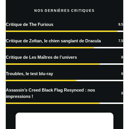
En savoir
plus sur la façon dont les données de vos commentaires sont
NOS DERNIÈRES CRITIQUES
traitées
Critique de The Furious
9.5
Critique de Zoltan, le chien sanglant de Dracula
7.5
Critique de Les Maîtres de l’univers
8
Troubles, le test blu-ray
6
Assassin’s Creed Black Flag Resynced : nos
8
impressions !