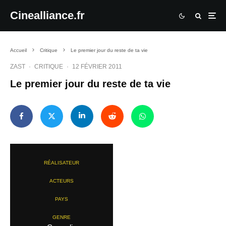
Cinealliance.fr
Accueil
Critique
Le premier jour du reste de ta vie
ZAST
·
CRITIQUE
·
12 FÉVRIER 2011
Le premier jour du reste de ta vie
RÉALISATEUR
ACTEURS
PAYS
GENRE