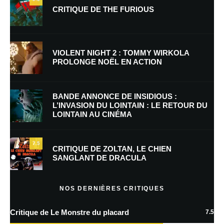
CRITIQUE DE THE FURIOUS
Nom
*
VIOLENT NIGHT 2 : TOMMY WIRKOLA
PROLONGE NOËL EN ACTION
E-mail
*
Site web
BANDE ANNONCE DE INSIDIOUS :
L’INVASION DU LOINTAIN : LE RETOUR DU
LOINTAIN AU CINÉMA
Enregistrer mon nom, mon e-mail et mon site dans le navigateur pour
mon prochain commentaire.
7.5
CRITIQUE DE ZOLTAN, LE CHIEN
SANGLANT DE DRACULA
En savoir
plus sur la façon dont les données de vos commentaires sont
NOS DERNIÈRES CRITIQUES
traitées
Critique de Le Monstre du placard
7.5