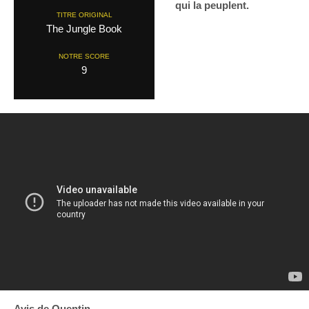
qui la peuplent.
TITRE ORIGINAL
The Jungle Book
NOTRE SCORE
9
Avis de Quentin