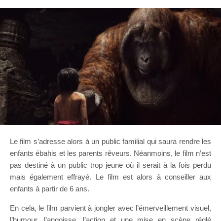
Le film s’adresse alors à un public familial qui saura rendre les
enfants ébahis et les parents rêveurs. Néanmoins, le film n’est
pas destiné à un public trop jeune où il serait à la fois perdu
mais également effrayé. Le film est alors à conseiller aux
enfants à partir de 6 ans.
En cela, le film parvient à jongler avec l’émerveillement visuel,
l’humour, l’angoisse, l’action et une mise en scène réglé