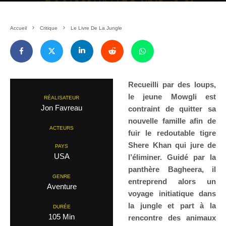
Accueil
Critique
Le Livre De La Jungle
Recueilli par des loups,
le jeune Mowgli est
RÉALISATEUR
Jon Favreau
contraint de quitter sa
nouvelle famille afin de
ACTEURS
fuir le redoutable tigre
Shere Khan qui jure de
PAYS
USA
l’éliminer. Guidé par la
panthère Bagheera, il
GENRE
entreprend alors un
Aventure
voyage initiatique dans
la jungle et part à la
DURÉE
105 Min
rencontre des animaux