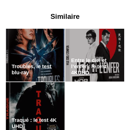
Similaire
Entre le ciel et
Troubles, le test
l’enfer : le test
blu-ray
4KUHD
Traqué : le test 4K
UHD